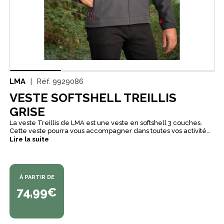
LMA
Réf.
9929086
VESTE SOFTSHELL TREILLIS
GRISE
La veste Treillis de LMA est une veste en softshell 3 couches.
Cette veste pourra vous accompagner dans toutes vos activité
d'intérieur ou de plein air. Elle dispose de deux poches latérales
Lire la suite
zippées, d'une poche poitrine zippée ainsi qu'une poche poitrine
intérieure. La capuche est amovible et resserrable par cordons.
À PARTIR DE
74,99€