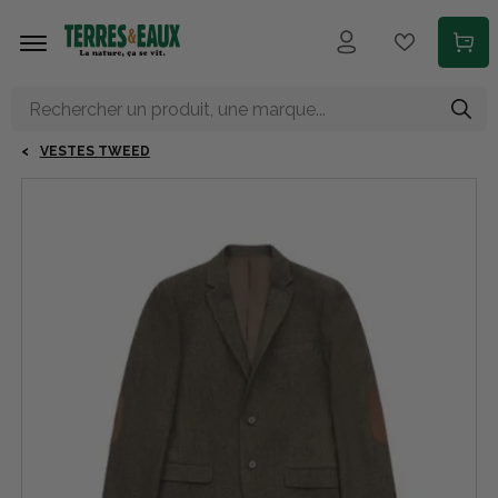
Aller au contenu principal
VESTES TWEED