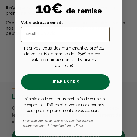
10€
Il n'y a pas encore d'avis pour ce produit - Soyez le
de remise
premier à rédiger un avis
Chez Terres & Eaux, les avis sont 100% certifiés : seuls
Votre adresse email :
nos clients ayant réellement acheté nos produits
peuvent laisser un avis
Inscrivez-vous dès maintenant et profitez
de vos 10€ de remise dès 69€ d'achats
Publier un avis
(valable uniquement en livraison à
domicile)
JE M’INSCRIS
TERRES & EAUX
La carte avantages
Bénéficiez de contenus exclusifs, de conseils
d’experts et d’offres réservées à nos abonnés
Cumulez des points passions et convertissez-
pour profiter pleinement de vos passions.
les en bons cadeaux. Bénéficiez également de
nombreux autres avantages.
En entrant votre email, vous consentez à recevoir des
communications de la part de Terres et Eaux