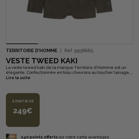
TERRITOIRE D’HOMME
Réf.
9938665
VESTE TWEED KAKI
La veste tweed kaki de la marque Territoire d’Homme est un
élégante. Confectionnée en tissu chevrons au toucher lainage,
elle séduit par son style intemporel. Pratique, elle est dotée de
Lire la suite
poche poitrine passepoilée et de poches à rabat. Les fentes au
dos permettent pour plus d’aisance. 4 boutons aux poignets. La
veste tweed est un essentiel du vestiaire masculin, à la fois chic
et confortable.
À PARTIR DE
249€
240
points offerts
sur votre carte avantages