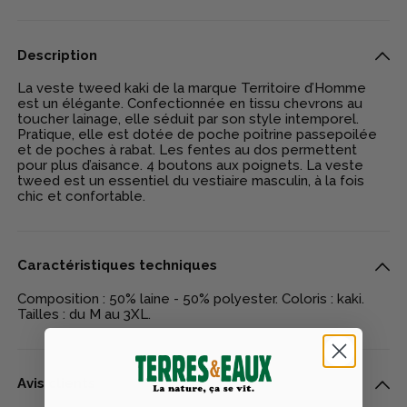
Description
La veste tweed kaki de la marque Territoire d’Homme
est un élégante. Confectionnée en tissu chevrons au
toucher lainage, elle séduit par son style intemporel.
Pratique, elle est dotée de poche poitrine passepoilée
et de poches à rabat. Les fentes au dos permettent
pour plus d’aisance. 4 boutons aux poignets. La veste
tweed est un essentiel du vestiaire masculin, à la fois
chic et confortable.
Caractéristiques techniques
Composition : 50% laine - 50% polyester. Coloris : kaki.
Tailles : du M au 3XL.
Avis clients