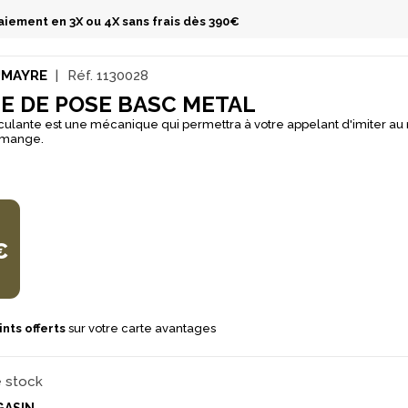
aiement en 3X ou 4X sans frais dès 390€
UMAYRE
Réf.
1130028
E DE POSE BASC METAL
sculante est une mécanique qui permettra à votre appelant d'imiter au
 mange.
€
nts offerts
sur votre carte avantages
e stock