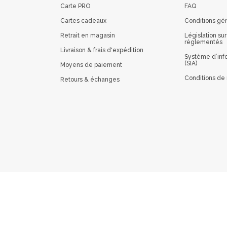
Carte PRO
FAQ
Cartes cadeaux
Conditions gé
Retrait en magasin
Législation sur
réglementés
Livraison & frais d'expédition
Système d’info
(SIA)
Moyens de paiement
Conditions de 
Retours & échanges
 vos Options
paramètres de confidentialité, en garantissant la conformit