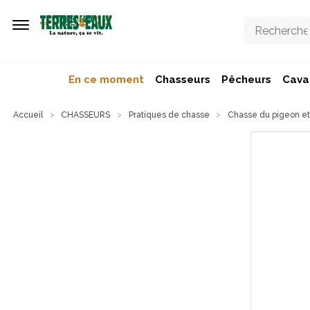
Aller au contenu principal
En ce moment
Chasseurs
Pêcheurs
Caval
Accueil
CHASSEURS
Pratiques de chasse
Chasse du pigeon et