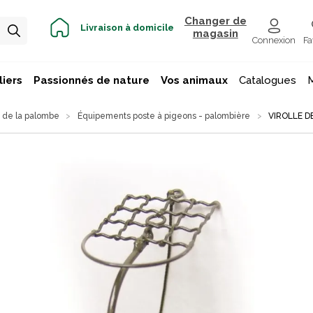
Changer de
Livraison à domicile
magasin
Connexion
Fa
iers
Passionnés de nature
Vos animaux
Catalogues
 de la palombe
Équipements poste à pigeons - palombière
VIROLLE D