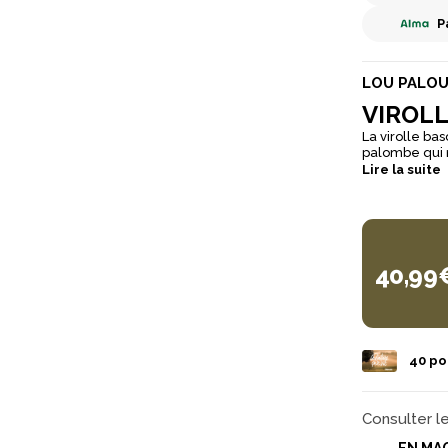
P
LOU PALO
VIROLL
La virolle ba
palombe qui
Lire la suite
40,99
40
poi
Consulter l