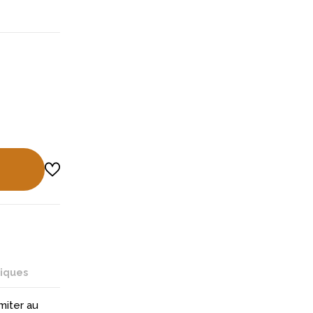
niques
miter au