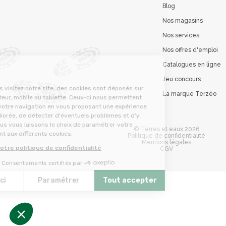
Blog
Nos magasins
Nos services
Nos offres d'emploi
Catalogues en ligne
Cookies
Jeu concours
Lorsque vous visitez notre site, des cookies sont déposés sur
La marque Terzéo
votre ordinateur, mobile ou tablette. Ceux-ci nous permettent
d'optimiser votre navigation en vous proposant une expérience
d'achat améliorée, de détecter d'éventuels problèmes et d'y
remédier. Nous vous laissons le choix de paramétrer votre
© Terres et eaux 2026
consentement aux différents cookies.
Politique de confidentialité
Mentions légales
Consulter notre politique de confidentialité
CGV
Consentements certifiés par
Non merci
Paramétrer
Tout accepter
Axeptio consent
Plateforme de Gestion du Consentement : Personnalisez
Notre plateforme vous permet d'adapter et de gérer vos 