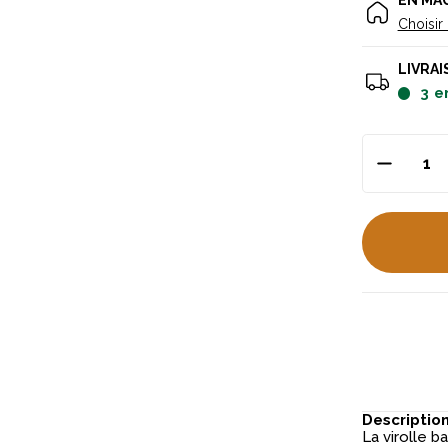
EN MA
Choisir
LIVRAI
3
e
Descriptio
La virolle b