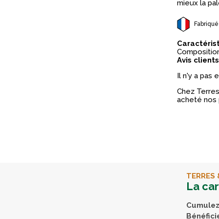
mieux la pa
Fabriqué
Caractéris
Composition 
Avis clients
Il n'y a pas
Chez Terres 
acheté nos 
TERRES 
La ca
Cumulez 
Bénéfici