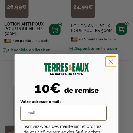
26,99€
24,99€
LOTION ANTI POUX
LOTION ANTI POUX
POUR POULAILLER
POUR POULES 500ML
500ML
+
20
points
sur la carte
+
20
points
sur la carte
Disponible en livraison
Disponible en livraison
10€
de remise
Votre adresse email :
Inscrivez-vous dès maintenant et profitez
de vos 10€ de remise dès 69€ d'achats
À PARTIR DE