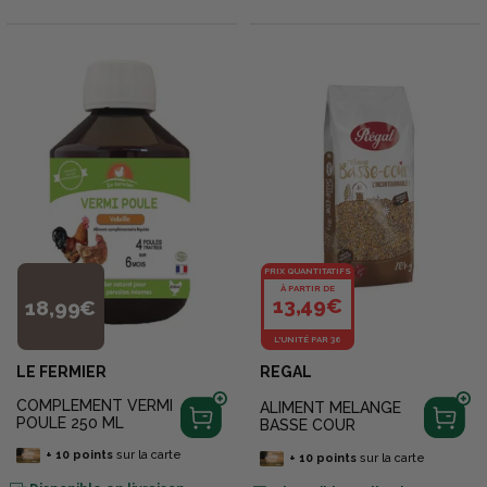
PRIX QUANTITATIFS
À PARTIR DE
13,49€
18,99€
L'UNITÉ PAR 36
LE FERMIER
REGAL
COMPLEMENT VERMI
ALIMENT MELANGE
POULE 250 ML
BASSE COUR
+
10
points
sur la carte
+
10
points
sur la carte