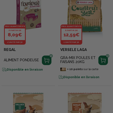
PRIX QUANTITATIFS
PRIX QUANTITATIFS
À PARTIR DE
À PARTIR DE
8,09€
12,59€
L'UNITÉ PAR 36
L'UNITÉ PAR 36
REGAL
VERSELE LAGA
GRA-MIX POULES ET
ALIMENT PONDEUSE
FAISANS 20KG
+
10
points
sur la carte
Disponible en livraison
Disponible en livraison