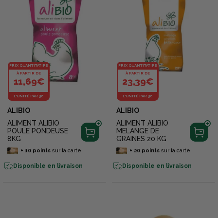
PRIX QUANTITATIFS
PRIX QUANTITATIFS
À PARTIR DE
À PARTIR DE
11,69€
23,39€
L'UNITÉ PAR 36
L'UNITÉ PAR 36
ALIBIO
ALIBIO
ALIMENT ALIBIO
ALIMENT ALIBIO
POULE PONDEUSE
MELANGE DE
8KG
GRAINES 20 KG
+
10
points
sur la carte
+
20
points
sur la carte
Disponible en livraison
Disponible en livraison