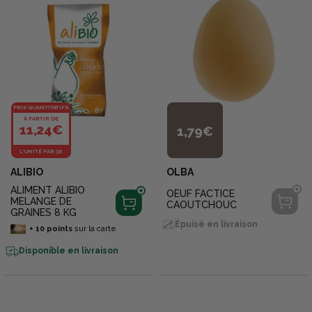
PRIX QUANTITATIFS
À PARTIR DE
11,24€
1,79€
L'UNITÉ PAR 36
ALIBIO
OLBA
ALIMENT ALIBIO
OEUF FACTICE
MELANGE DE
CAOUTCHOUC
GRAINES 8 KG
Épuisé en livraison
+
10
points
sur la carte
Disponible en livraison