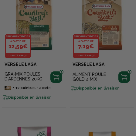
PRIX QUANTITATIFS
PRIX QUANTITATIFS
À PARTIR DE
À PARTIR DE
12,59€
7,19€
L'UNITÉ PAR 36
L'UNITÉ PAR 36
VERSELE LAGA
VERSELE LAGA
GRA-MIX POULES
ALIMENT POULE
D'ARDENNES 20KG
GOLD 4 MIX
+
10
points
sur la carte
Disponible en livraison
Disponible en livraison