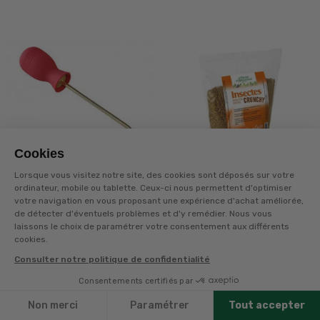
Cookies
À PARTIR DE
7,75€
Lorsque vous visitez notre site, des cookies sont déposés sur votre
8,99€
ordinateur, mobile ou tablette. Ceux-ci nous permettent d'optimiser
votre navigation en vous proposant une expérience d'achat améliorée,
BONNE AFFAIRE
de détecter d'éventuels problèmes et d'y remédier. Nous vous
LIFLAND
FERME DE BEAUMONT
laissons le choix de paramétrer votre consentement aux différents
cookies.
PULVERISATEUR
FRIANDISES INSECTES
TERRE DE DIATOMEE
SECHES CRUNCHY
Consulter notre politique de confidentialité
Épuisé en livraison
Bientôt disponible en
Consentements certifiés par
Filtres
livraison
Non merci
Paramétrer
Tout accepter