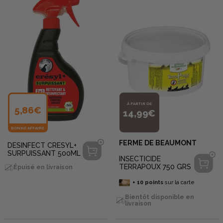
À PARTIR DE
5,86€
14,99€
BONNE AFFAIRE
FERME DE BEAUMONT
DESINFECT CRESYL+
SURPUISSANT 500ML
INSECTICIDE
TERRAPOUX 750 GRS
Épuisé en livraison
+
10
points
sur la carte
Bientôt disponible en
livraison