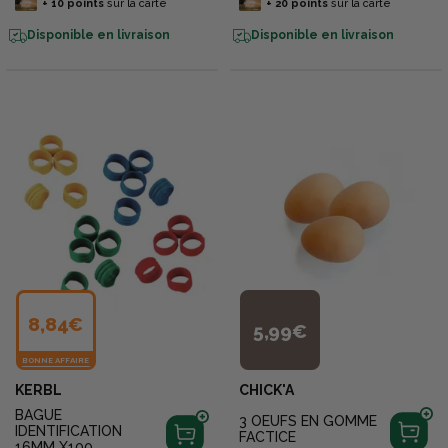
+
10
points
sur la carte
+
20
points
sur la carte
Disponible en livraison
Disponible en livraison
8,84€
5,99€
BONNE AFFAIRE
KERBL
CHICK'A
BAGUE
3 OEUFS EN GOMME
IDENTIFICATION
FACTICE
16MM X100