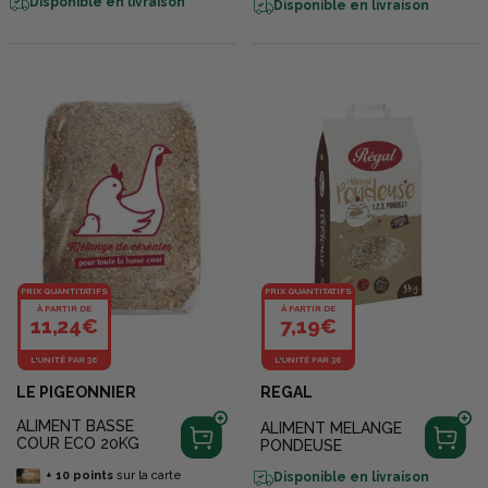
Disponible en livraison
Disponible en livraison
PRIX QUANTITATIFS
PRIX QUANTITATIFS
À PARTIR DE
À PARTIR DE
11,24€
7,19€
L'UNITÉ PAR 36
L'UNITÉ PAR 36
LE PIGEONNIER
REGAL
ALIMENT BASSE
ALIMENT MELANGE
COUR ECO 20KG
PONDEUSE
+
10
points
sur la carte
Disponible en livraison