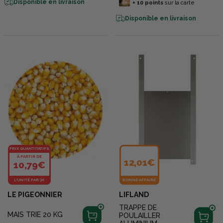
Disponible en livraison
+
10
points
sur la carte
Disponible en livraison
PRIX QUANTITATIFS
À PARTIR DE
12,01€
10,79€
L'UNITÉ PAR 36
BONNE AFFAIRE
LE PIGEONNIER
LIFLAND
TRAPPE DE
MAIS TRIE 20 KG
POULAILLER