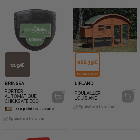
266,39€
119€
BONNE AFFAIRE
BRINSEA
LIFLAND
PORTIER
POULAILLER
AUTOMATIQUE
LOUISIANE
CHICKSAFE ECO
Épuisé en livraison
+
110
points
sur la carte
Épuisé en livraison