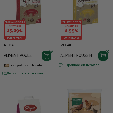
PRIX QUANTITATIFS
PRIX QUANTITATIFS
À PARTIR DE
À PARTIR DE
15,29€
8,99€
L'UNITÉ PAR 36
L'UNITÉ PAR 36
REGAL
REGAL
ALIMENT POULET
ALIMENT POUSSIN
Disponible en livraison
+
10
points
sur la carte
Disponible en livraison