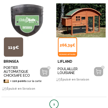
266,39€
119€
BONNE AFFAIRE
BRINSEA
LIFLAND
PORTIER
POULAILLER
AUTOMATIQUE
LOUISIANE
CHICKSAFE ECO
Épuisé en livraison
+
110
points
sur la carte
Épuisé en livraison
1