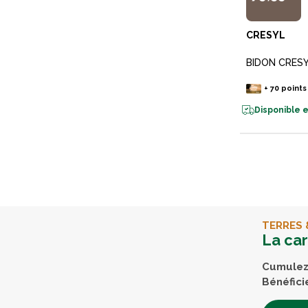
CRESYL
BIDON CRESY
+
70
points
Disponible e
TERRES 
La ca
Cumulez 
Bénéfici