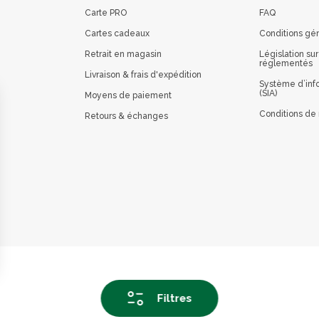
Carte PRO
FAQ
Cartes cadeaux
Conditions gé
Retrait en magasin
Législation sur
réglementés
Livraison & frais d'expédition
Système d’info
(SIA)
Moyens de paiement
Conditions de 
Retours & échanges
 vos Options
Filtres
paramètres de confidentialité, en garantissant la conformit