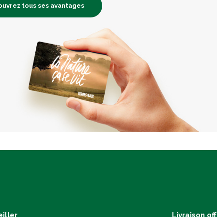
uvrez tous ses avantages
iller
Livraison of