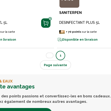
SANITERPEN
L 5L
DESINFECTANT PLUS 5L
sur la carte
+
70
points
sur la carte
n livraison
Disponible en livraison
1
Page suivante
& EAUX
rte avantages
des points passions et convertissez-les en bons cadeaux.
ez également de nombreux autres avantages.