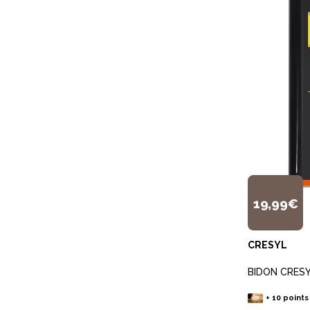
19,99€
CRESYL
BIDON CRESY
+
10
points