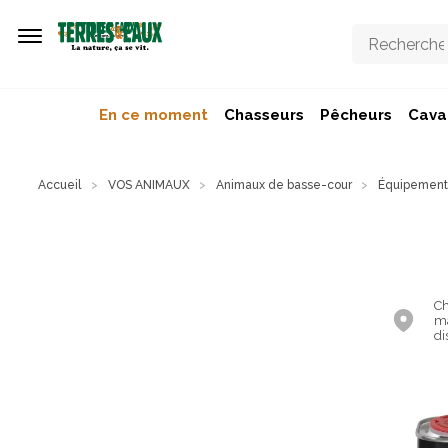
Aller au contenu principal
En ce moment
Chasseurs
Pêcheurs
Caval
Accueil
VOS ANIMAUX
Animaux de basse-cour
Équipements
Ch
ma
di