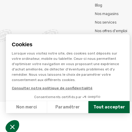
Blog
Nos magasins
Nos services
Nos offres d'emploi
Catalogues en ligne
Cookies
Jeu concours
Lorsque vous visitez notre site, des cookies sont déposés sur
La marque Terzéo
votre ordinateur, mobile ou tablette. Ceux-ci nous permettent
d'optimiser votre navigation en vous proposant une expérience
d'achat améliorée, de détecter d'éventuels problèmes et d'y
remédier. Nous vous laissons le choix de paramétrer votre
© Terres et eaux 2026
consentement aux différents cookies.
Politique de confidentialité
Mentions légales
Consulter notre politique de confidentialité
CGV
Consentements certifiés par
Non merci
Paramétrer
Tout accepter
Axeptio consent
Plateforme de Gestion du Consentement : Personnalisez
Notre plateforme vous permet d'adapter et de gérer vos 