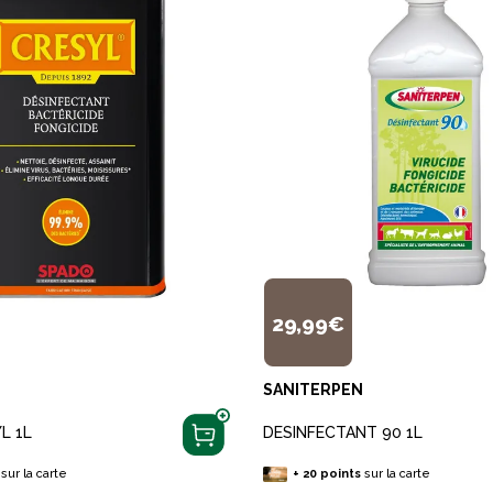
29,99€
SANITERPEN
L 1L
DESINFECTANT 90 1L
sur la carte
+
20
points
sur la carte