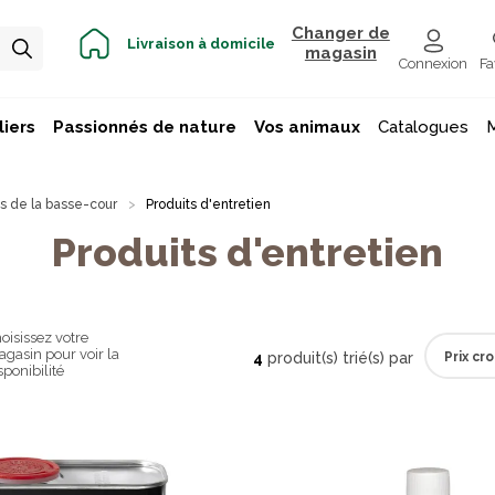
Changer de
Livraison à domicile
magasin
Connexion
Fa
iers
Passionnés de nature
Vos animaux
Catalogues
 de la basse-cour
Produits d'entretien
Produits d'entretien
oisissez votre
gasin pour voir la
4
produit(s) trié(s) par
sponibilité