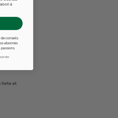
munition.
raison à
ttue
, l’
affût
efficace du
ion.
 de conseils
 nos abonnés
 passions.
voir des
 forte et