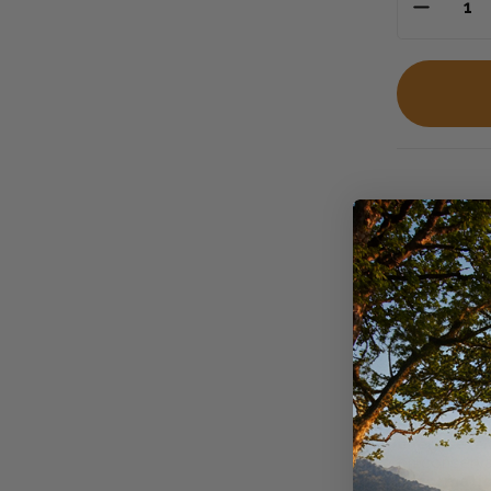
Descriptio
Armes et
La
Norma O
précision
e
dans le gibi
Son project
chemise
, a
en conserva
déformatio