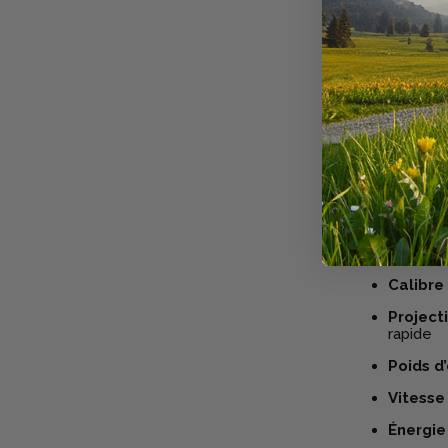
régularité, 
Polyvalent,
et l’
approc
chevreuil
e
Fabriqué
Caractéris
Marque 
Désigna
Type :
c
Calibre 
Projecti
rapide
Poids d’
Vitesse 
Énergie 