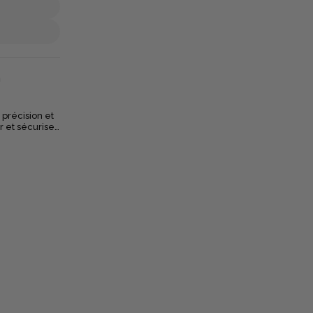
n
précision et
r et sécuriser
 résiduel
une
ité,
 l’Oryx
 une réaction