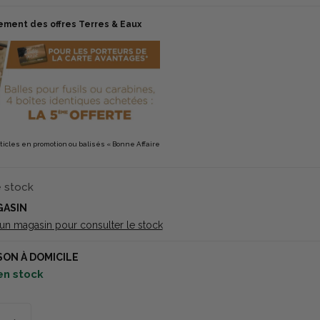
ement des offres Terres & Eaux
rticles en promotion ou balisés « Bonne Affaire
e stock
GASIN
 un magasin pour consulter le stock
SON À DOMICILE
en stock