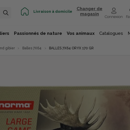
Changer de
Livraison à domicile
magasin
Connexion
Fa
iers
Passionnés de nature
Vos animaux
Catalogues
nd gibier
Balles 7X64
BALLES 7X64 ORYX 170 GR