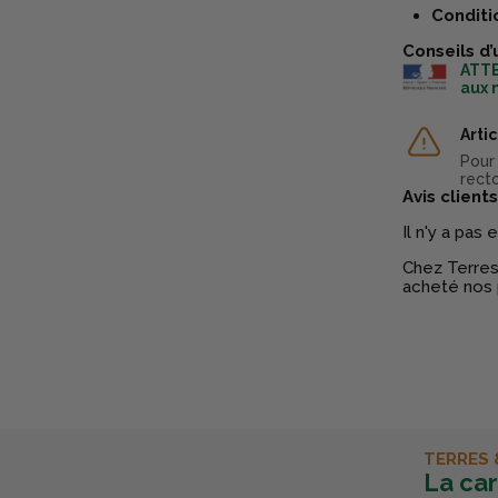
Conditi
Conseils d’
ATTE
aux 
Arti
Pour
recto
Avis clients
Il n'y a pas
Chez Terres 
acheté nos 
TERRES 
La ca