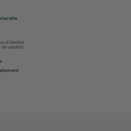
interdite
ce d'identité
 de validité)
s
réellement