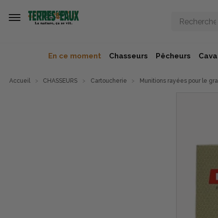
Aller au contenu principal
En ce moment
Chasseurs
Pêcheurs
Caval
Accueil
CHASSEURS
Cartoucherie
Munitions rayées pour le gra