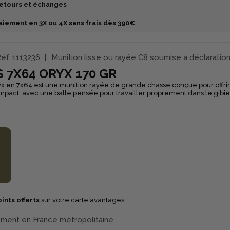
etours et échanges
aiement en 3X ou 4X sans frais dès 390€
éf.
1113236
Munition lisse ou rayée C8 soumise à déclaratio
 7X64 ORYX 170 GR
 en 7x64 est une munition rayée de grande chasse conçue pour offrir 
l’impact, avec une balle pensée pour travailler proprement dans le gibie
Son projectile Oryx adopte une conception bonded : le noyau
dé à la chemise, afin de favoriser une expansion marquée et un poids
n conservant une excellente cohésion à l’impact. Norma met en avant 
mportante (“massive mushrooming”) associée à une très bonne régular
sseurs qui veulent simplifier le choix de leur munition. Polyvalent, le 7x64 se
n aux types de chasses comme la battue, l’affût et l’approche. En 170 gr,
choix solide pour une chasse efficace du chevreuil et du sanglier, avec
e bonne pénétration.
ints offerts
sur votre carte avantages
ement en France métropolitaine