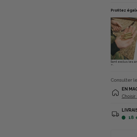
Profitez égal
Sont exclus les a
».
Consulter l
EN MA
Choisir
LIVRAI
18