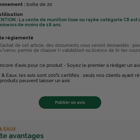
onnement :
boîte de 20
utilisation
NTION : La vente de munition lisse ou rayée catégorie C8 est 
mineurs de moins de 18 ans.
cle réglementé
 l’achat de cet article, des documents vous seront demandés : piè
/verso, permis de chasser (+ validation) ou licence de tir (en cours
 encore d'avis pour ce produit - Soyez le premier à rédiger un avi
& Eaux, les avis sont 100% certifiés : seuls nos clients ayant 
produits peuvent laisser un avis
Publier un avis
& EAUX
rte avantages