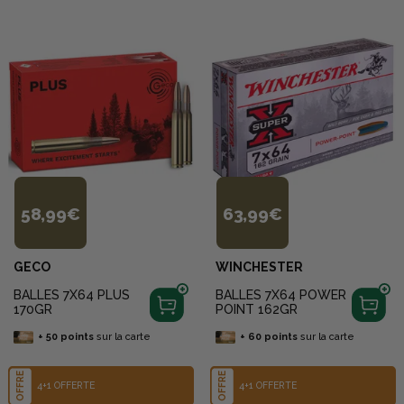
58,99€
63,99€
GECO
WINCHESTER
BALLES 7X64 PLUS
BALLES 7X64 POWER
170GR
POINT 162GR
+
50
points
sur la carte
+
60
points
sur la carte
OFFRE
OFFRE
4+1 OFFERTE
4+1 OFFERTE