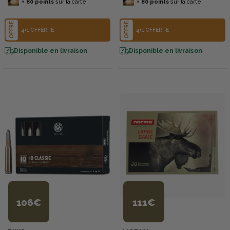
+
80
points
sur la carte
+
80
points
sur la carte
OFFRE
OFFRE
4+1 OFFERTE
4+1 OFFERTE
Disponible en livraison
Disponible en livraison
106€
111€