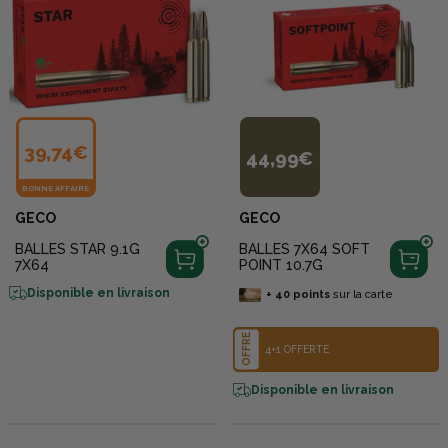
39,74€
44,99€
BONNE AFFAIRE
GECO
GECO
BALLES STAR 9.1G
BALLES 7X64 SOFT
7X64
POINT 10.7G
Disponible en livraison
+
40
points
sur la carte
OFFRE
4+1 OFFERTE
Disponible en livraison