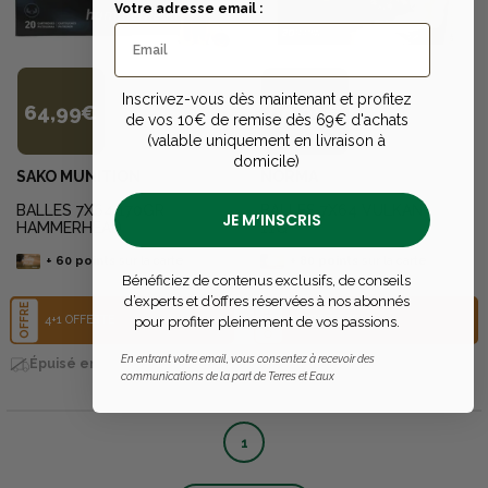
Votre adresse email :
Inscrivez-vous dès maintenant et profitez
64,99€
89,99€
de vos 10€ de remise dès 69€ d'achats
(valable uniquement en livraison à
domicile)
SAKO MUNITION
NORMA
BALLES 7X64 170GR
BALLES 7X64 VULKAN
JE M’INSCRIS
HAMMERHEAD
11G
+
60
points
sur la carte
+
80
points
sur la carte
Bénéficiez de contenus exclusifs, de conseils
d’experts et d’offres réservées à nos abonnés
OFFRE
OFFRE
4+1 OFFERTE
4+1 OFFERTE
pour profiter pleinement de vos passions.
En entrant votre email, vous consentez à recevoir des
Bientôt disponible en
Épuisé en livraison
livraison
communications de la part de Terres et Eaux
1