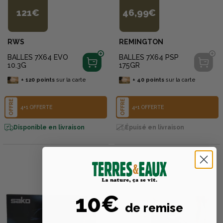
121€
46,99€
RWS
REMINGTON
BALLES 7X64 EVO
BALLES 7X64 PSP
10.3G
175GR
+
120
points
sur la carte
+
40
points
sur la carte
OFFRE
OFFRE
4+1 OFFERTE
4+1 OFFERTE
Disponible en livraison
Épuisé en livraison
10€
de remise