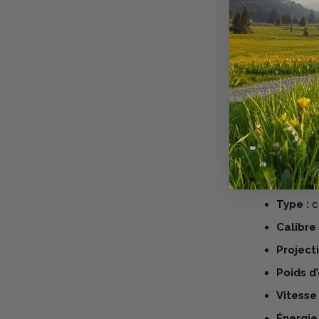
chemisage 
trajectoire e
Donnée comm
aussi un int
franc. RWS 
cohérente 
Fabriqué
Caractéris
Marque 
Désigna
Type :
c
Calibre 
Projecti
Poids d’
Vitesse 
Énergie 