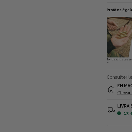
Profitez égal
Sont exclus les a
».
Consulter l
EN MA
Choisir
LIVRAI
13