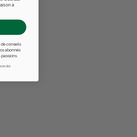
tabilité de
raison à
ssic conserve
ortement
 restant
ficace.
 de conseils
 nos abonnés
 passions.
voir des