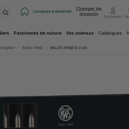
Changer de
Livraison à domicile
magasin
Connexion
Fa
iers
Passionnés de nature
Vos animaux
Catalogues
nd gibier
Balles 7X65R
BALLES 7X65R ID 11.5G