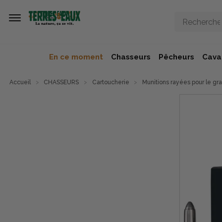
Aller au contenu principal
En ce moment
Chasseurs
Pêcheurs
Caval
Accueil
CHASSEURS
Cartoucherie
Munitions rayées pour le gra