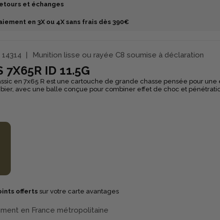
etours et échanges
aiement en 3X ou 4X sans frais dès 390€
14314
Munition lisse ou rayée C8 soumise à déclaration
 7X65R ID 11.5G
ssic en 7x65 R est une cartouche de grande chasse pensée pour une e
gibier, avec une balle conçue pour combiner effet de choc et pénétrati
apprécié des armes basculantes, elle apporte une réponse fiable et rég
 une architecture à deux noyaux : un noyau
ndre qui se fragmente de façon contrôlée pour libérer rapidement son 
ère plus dur qui assure la tenue et la profondeur de pénétration. Son
kelé et son arrière boat-tail participent à la stabilité de trajectoire et à
oyen, l’ID Classic
i un intérêt “polyvalent” lorsque l’on recherche un projectile au com
 positionne notamment avec une orientation battue, tout en restant co
chasses où l’on veut une munition sûre et efficace.
ints offerts
sur votre carte avantages
ement en France métropolitaine