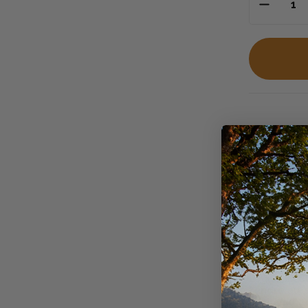
Descriptio
Armes et
La
RWS ID C
efficacité 
pénétratio
réponse fiab
L’ogive
ID C
tendre
qui 
un
noyau ar