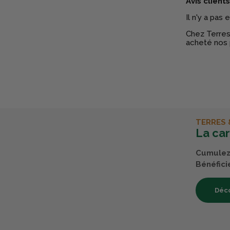
Avis clients
Il n'y a pas
Chez Terres 
acheté nos 
TERRES 
La ca
Cumulez 
Bénéfici
Déco