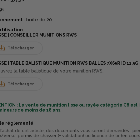
56
ionnement
:
boîte de 20
utilisation
SSE | CONSEILLER MUNITIONS RWS
Télécharger
SE | TABLE BALISTIQUE MUNITION RWS BALLES 7X65R ID 11.5G
uvrez la table balistique de votre munition RWS.
Télécharger
NTION : La vente de munition lisse ou rayée catégorie C8 est 
mineurs de moins de 18 ans.
cle réglementé
 l’achat de cet article, des documents vous seront demandés : piè
/verso, permis de chasser (+ validation) ou licence de tir (en cours