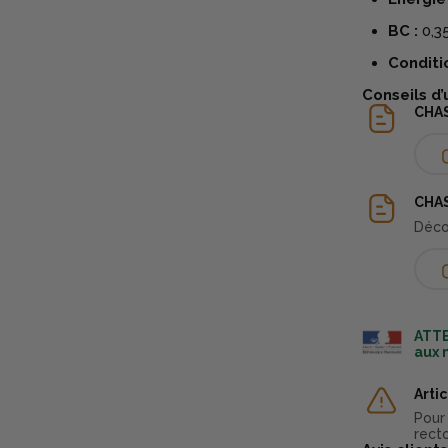
BC :
0,3
Condit
Conseils d’
CHA
CHAS
Déco
ATTE
aux 
Arti
Pour
recto