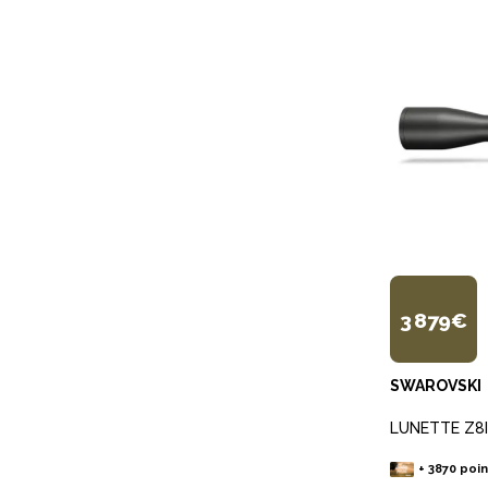
3 879€
SWAROVSKI
LUNETTE Z8I 
+
3870
poin