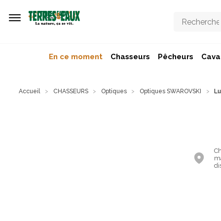
Aller au contenu principal
En ce moment
Chasseurs
Pêcheurs
Caval
Accueil
CHASSEURS
Optiques
Optiques SWAROVSKI
Lu
Ch
ma
di