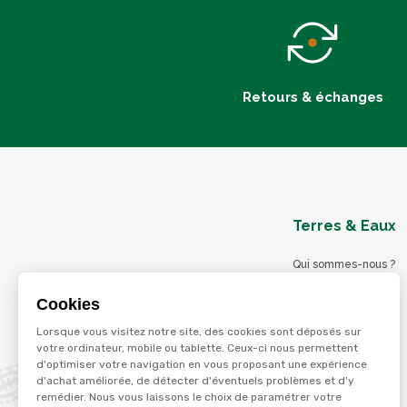
Retours & échanges
Terres & Eaux
Qui sommes-nous ?
Blog
Cookies
Nos magasins
Lorsque vous visitez notre site, des cookies sont déposés sur
Nos services
votre ordinateur, mobile ou tablette. Ceux-ci nous permettent
d'optimiser votre navigation en vous proposant une expérience
Nos offres d'emploi
d'achat améliorée, de détecter d'éventuels problèmes et d'y
Catalogues en ligne
remédier. Nous vous laissons le choix de paramétrer votre