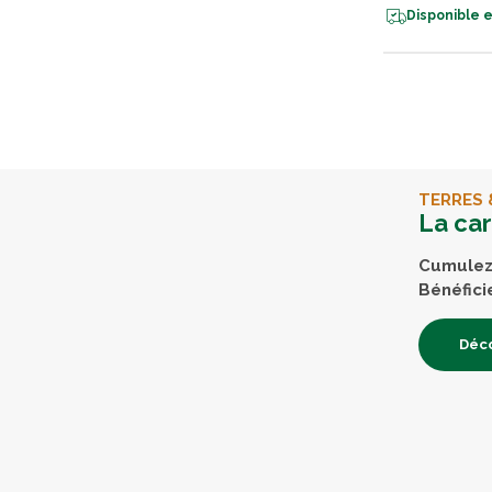
Disponible e
TERRES 
La ca
Cumulez 
Bénéfici
Déco