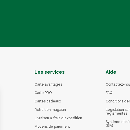
Les services
Aide
Carte avantages
Contactez-no
Carte PRO
FAQ
Cartes cadeaux
Conditions gé
Retrait en magasin
Législation sur
réglementés
Livraison & frais d'expédition
Système d’info
(SIA)
Moyens de paiement