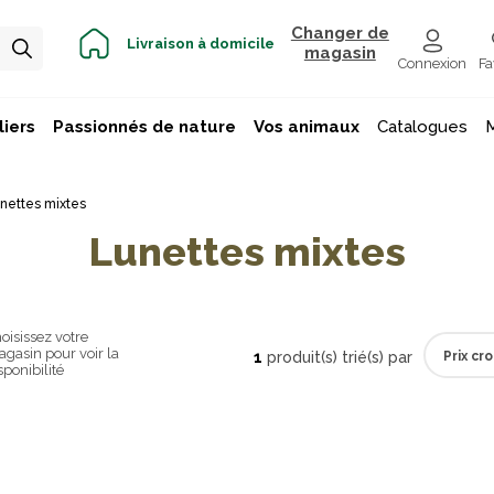
Changer de
Livraison à domicile
magasin
Connexion
Fa
iers
Passionnés de nature
Vos animaux
Catalogues
nettes mixtes
Lunettes mixtes
oisissez votre
gasin pour voir la
1
produit(s) trié(s) par
sponibilité