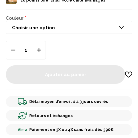
10
points offerts
sur votre carte avantages
Dessous fin, agréable dans des chaussures ou bottes près du
pied. Fabrication antibactérienne haute performance, pour
limiter les mauvaises odeurs et garder une sensation de
fraîcheur.
Couleur
Ajouter au panier
Délai moyen d’envoi : 1 à 3 jours ouvrés
Retours et échanges
Paiement en 3X ou 4X sans frais dès 390€