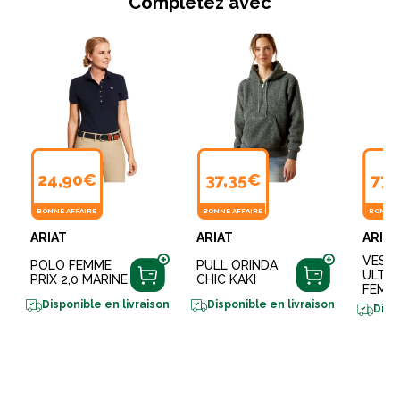
Complétez avec
24,90€
37,35€
77,
BONNE AFFAIRE
BONNE AFFAIRE
BONNE 
ARIAT
ARIAT
ARIAT
VEST
POLO FEMME
PULL ORINDA
ULTR
PRIX 2,0 MARINE
CHIC KAKI
FEMM
Disponible en livraison
Disponible en livraison
Disp