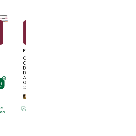
29,99€
12,99€
10,99€
FLECK
WHIP & GO
WHIP & GO
CRAVA
STICK
CRAVA
CHE
DRESS
CHE
DE
AGE
JUMPI
DRESS
SILVER
NG
AGE
LINE
W&G
GOLF
120CM
+
10
poin
120CM
sur la car
+
10
points
sur la carte
+
20
points
Disponible
sur la carte
en livraiso
Disponible
en livraison
Disponible
le
en livraison
son