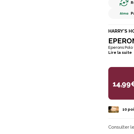
R
P
HARRY'S H
EPERO
Eperons Polo 
Lire la suite
14,99
10
poi
Consulter l