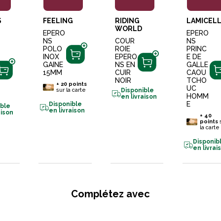
S
FEELING
RIDING
LAMICEL
WORLD
EPERO
EPERO
NS
COUR
NS
POLO
ROIE
PRINC
INOX
EPERO
E DE
GAINE
NS EN
GALLE
15MM
CUIR
CAOU
NOIR
TCHO
+
20
points
UC
sur la carte
Disponible
HOMM
en livraison
E
Disponible
ible
en livraison
aison
+
40
points
la carte
Disponib
en livrai
Complétez avec