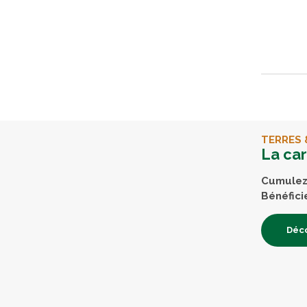
TERRES 
La ca
Cumulez 
Bénéfici
Déco