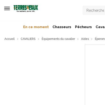
Aller au contenu principal
En ce moment
Chasseurs
Pêcheurs
Caval
Accueil
CAVALIERS
Équipements du cavalier
Aides
Éperon