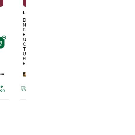
L
LAMICELL
LAMICELL
LAMICELL
EPERO
EPERO
EPERO
NS
NS
NS
PRINC
MART
MART
E DE
EAU
EAU
GALLE
CAOU
CAOU
CAOU
TCHO
TCHO
TCHO
UC
UC
UC
HOMM
FEMM
FEMM
E
E
E
+
40
+
40
points
sur
points
su
+
40
la carte
la carte
sur
points
sur
la carte
Disponible
Disponible
en livraison
en livraiso
le
Disponible
son
en livraison