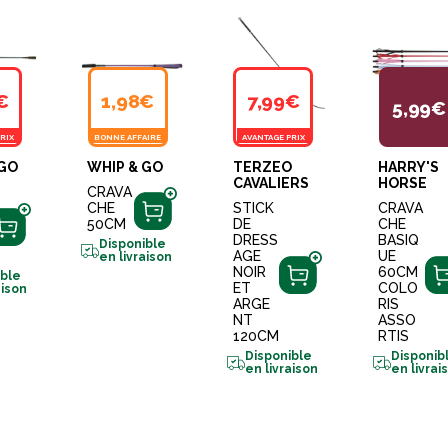
€
1,98€
7,99€
5,99€
RIX
BONNE AFFAIRE
AVANTAGE PRIX
 GO
WHIP & GO
TERZEO
HARRY'S
CAVALIERS
HORSE
CRAVA
CHE
STICK
CRAVA
50CM
DE
CHE
DRESS
BASIQ
Disponible
AGE
UE
en livraison
NOIR
60CM
ible
ET
COLO
aison
ARGE
RIS
NT
ASSO
120CM
RTIS
Disponible
Disponib
en livraison
en livrai