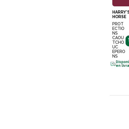
HARRY'
HORSE
PROT
ECTIO
NS
CAOU
TCHO
UC
EPERO
NS
Dispon
en livr