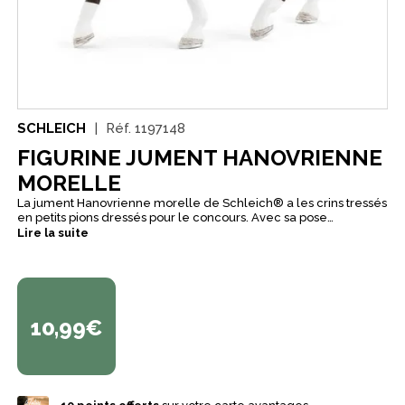
SCHLEICH
Réf.
1197148
FIGURINE JUMENT HANOVRIENNE
MORELLE
La jument Hanovrienne morelle de Schleich® a les crins tressés
en petits pions dressés pour le concours. Avec sa pose
dynamique, elle indique qu’elle déborde d’énergie et trépigne
Lire la suite
d’impatience à l’idée d’offrir la meilleure performance aux
côtés de son cavalier. Le hanovrien fait partie des plus
anciennes races à sang chaud et est considéré comme un
excellent cheval de sports équestres. Il est facile à entraîner,
vaillant, volontaire, doux et sympathique.
10,99€