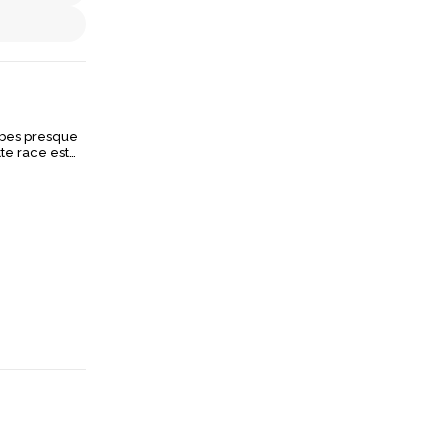
mbes presque
te race est
peuvent aussi