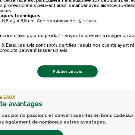
, cette race est particulièrement adaptée aux débutants en éq
es professionnels peuvent aussi s’élancer avec aisance au-des
acles.
tiques techniques
 8,8 x 3 x 8,8 cm. Age recommandé : 5-12 ans.
 encore d'avis pour ce produit - Soyez le premier à rédiger un avi
& Eaux, les avis sont 100% certifiés : seuls nos clients ayant 
produits peuvent laisser un avis
Publier un avis
& EAUX
rte avantages
des points passions et convertissez-les en bons cadeaux.
ez également de nombreux autres avantages.