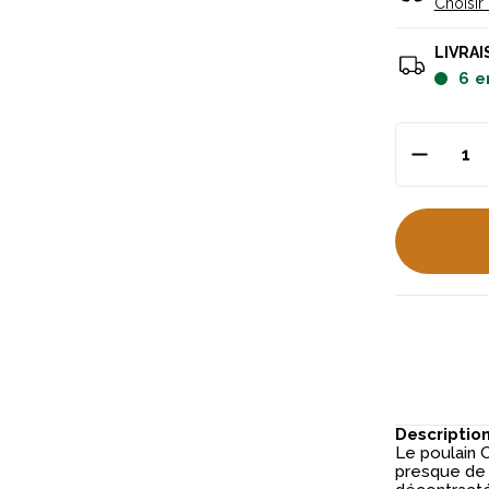
Choisir
LIVRAI
6
e
Descriptio
Le poulain 
presque de 