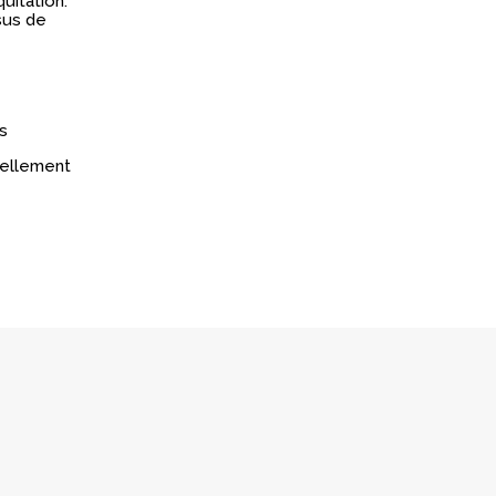
uitation.
sus de
s
réellement