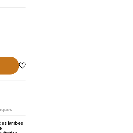
niques
 des jambes
e