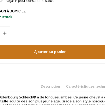
 un magasin pour consulter le stock
SON À DOMICILE
n stock
Ajouter au panier
Description
Caractéristiques tech
n
Oldenbourg Schleich® a de longues jambes. Ce jeune cheval a
taille adulte dès son plus jeune âge. Grâce à son style nordiqu