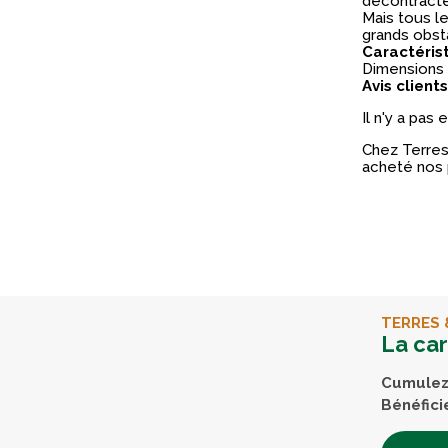
décontracté
Mais tous l
grands obst
Caractéris
Dimensions :
Avis clients
Il n'y a pas
Chez Terres 
acheté nos 
TERRES 
La ca
Cumulez 
Bénéfici