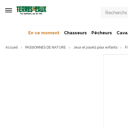
Aller au contenu principal
En ce moment
Chasseurs
Pêcheurs
Caval
Accueil
PASSIONNES DE NATURE
Jeux et jouets pour enfants
F