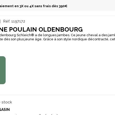
aiement en 3X ou 4X sans frais dès 390€
Réf.
1197172
INE POULAIN OLDENBOURG
ldenbourg Schleich® a de longues jambes. Ce jeune cheval a des ja
lte dès son plus jeune âge. Grâce à son style nordique décontracté, cet
ent adaptée aux débutants en équitation. Mais tous les professionnels 
c aisance au-dessus de grands obstacles.
€
e stock
GASIN