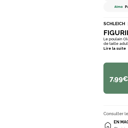
P
SCHLEICH
FIGUR
Le poulain O
de taille adu
particulièrem
Lire la suite
s’élancer ave
7,99
Consulter l
EN MA