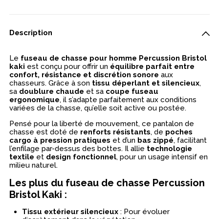
Description
Le
fuseau de chasse pour homme Percussion Bristol
kaki
est conçu pour offrir un
équilibre parfait entre
confort, résistance et discrétion sonore
aux
chasseurs. Grâce à son
tissu déperlant et silencieux
,
sa
doublure chaude
et sa
coupe fuseau
ergonomique
, il s’adapte parfaitement aux conditions
variées de la chasse, qu’elle soit active ou postée.
Pensé pour la liberté de mouvement, ce pantalon de
chasse est doté de
renforts résistants
, de
poches
cargo à pression pratiques
et d’un
bas zippé
, facilitant
l’enfilage par-dessus des bottes. Il allie
technologie
textile
et
design fonctionnel
, pour un usage intensif en
milieu naturel.
Les plus du fuseau de chasse Percussion
Bristol Kaki :
Tissu extérieur silencieux
: Pour évoluer