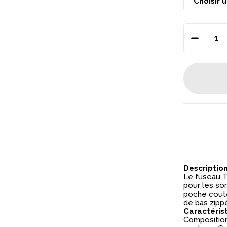
Descriptio
Le fuseau Tr
pour les sor
poche coute
de bas zipp
Caractéris
Composition