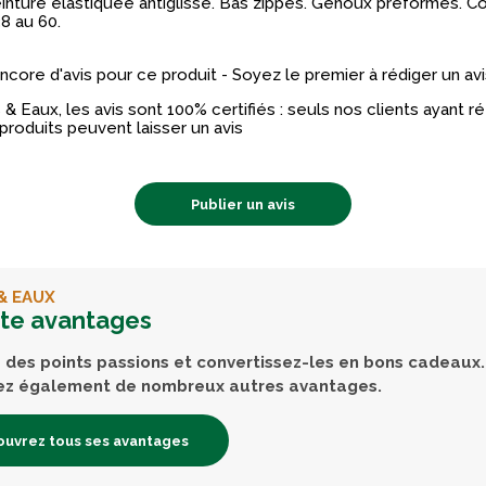
nture élastiquée antiglisse. Bas zippés. Genoux préformés. Colo
38 au 60.
 encore d'avis pour ce produit - Soyez le premier à rédiger un avi
& Eaux, les avis sont 100% certifiés : seuls nos clients ayant 
produits peuvent laisser un avis
Publier un avis
& EAUX
rte avantages
des points passions et convertissez-les en bons cadeaux.
ez également de nombreux autres avantages.
uvrez tous ses avantages