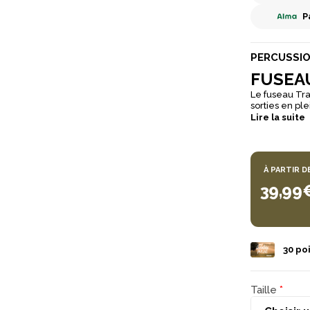
P
PERCUSSI
FUSEAU
Le fuseau Tra
sorties en plein air par temps
d'une ceintur
Lire la suite
davantage de
À PARTIR D
39,99
30
poi
Taille