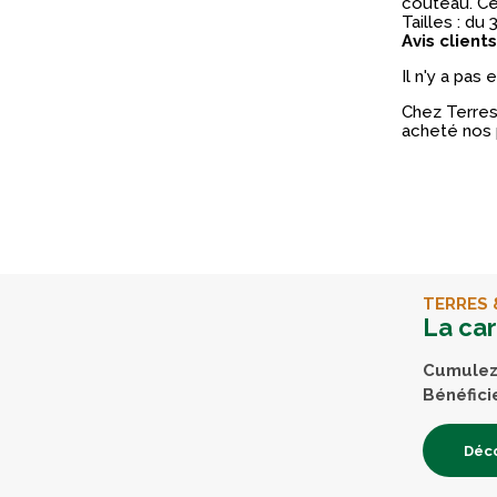
couteau. Cei
Tailles : du 
Avis clients
Il n'y a pas
Chez Terres 
acheté nos 
TERRES 
La ca
Cumulez 
Bénéfici
Déco