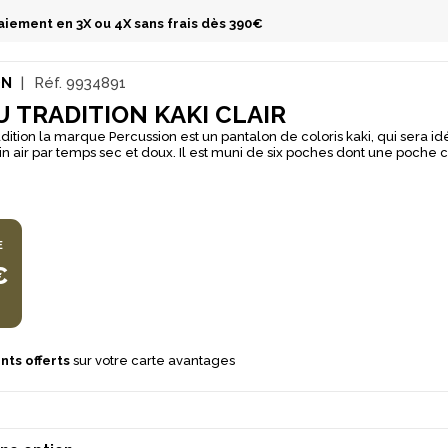
aiement en 3X ou 4X sans frais dès 390€
ON
Réf.
9934891
 TRADITION KAKI CLAIR
dition la marque Percussion est un pantalon de coloris kaki, qui sera id
 sec et doux. Il est muni de six poches dont une poche couteau,
e élastiquée antiglisse ainsi que de genoux préformés et de bas zippé
 confort.
E
€
nts offerts
sur votre carte avantages