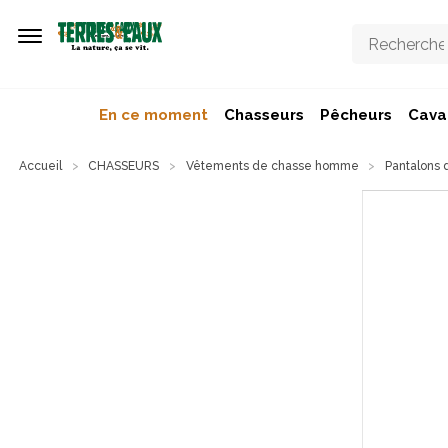
Aller au contenu principal
En ce moment
Chasseurs
Pêcheurs
Caval
Accueil
CHASSEURS
Vêtements de chasse homme
Pantalons 