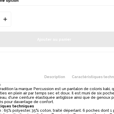
Ajouter au panier
Description
Caractéristiques tech
n
adition la marque Percussion est un pantalon de coloris kaki, q
ties en plein air par temps sec et doux. Il est muni de six poc
au, d'une ceinture élastiquée antiglisse ainsi que de genoux 
és pour davantage de confort.
tiques techniques
 : 65% polyester, 35% coton, traité déperlant. 6 poches dont 1