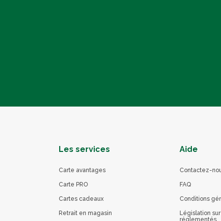
Les services
Aide
Carte avantages
Contactez-no
Carte PRO
FAQ
Cartes cadeaux
Conditions gé
Retrait en magasin
Législation sur
réglementés