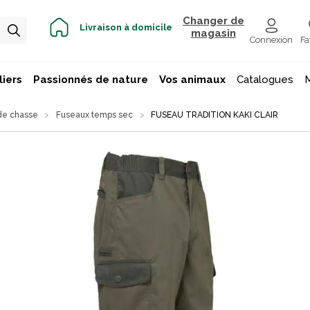
Changer de
Livraison à domicile
magasin
Connexion
Fa
iers
Passionnés de nature
Vos animaux
Catalogues
de chasse
Fuseaux temps sec
FUSEAU TRADITION KAKI CLAIR