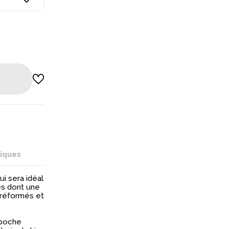
niques
ui sera idéal
hes dont une
préformés et
 poche