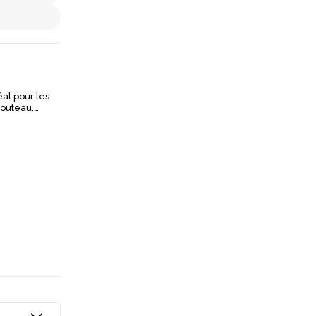
éal pour les
s pour