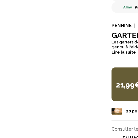
P
PENNINE
GARTE
Les garters d
genou à l'aide d'un simple nœud. A
chaussette d
Lire la suite
note original
21,99
20
poi
Consulter l