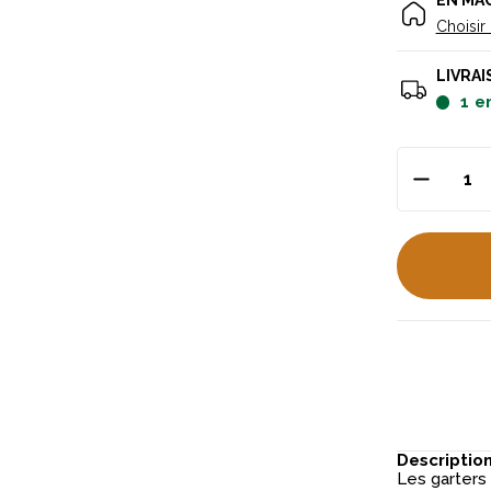
EN MA
Choisir
LIVRAI
1
e
Descriptio
Les garters