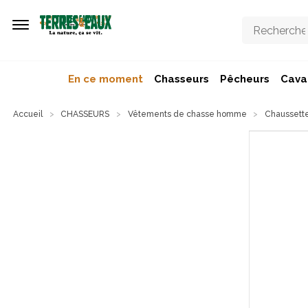
Aller au contenu principal
En ce moment
Chasseurs
Pêcheurs
Caval
Accueil
CHASSEURS
Vêtements de chasse homme
Chaussette