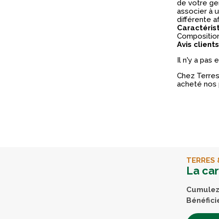
de votre gen
associer à 
différente a
Caractéris
Composition 
Avis clients
Il n'y a pas
Chez Terres 
acheté nos 
TERRES 
La ca
Cumulez 
Bénéfici