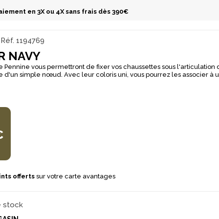
aiement en 3X ou 4X sans frais dès 390€
Réf.
1194769
R NAVY
e Pennine vous permettront de fixer vos chaussettes sous l'articulation 
vec leur coloris uni, vous pourrez les associer à une
e même couleur, ou à une chaussette de couleur différente afin de d
e à votre tenue de chasse.
€
nts offerts
sur votre carte avantages
e stock