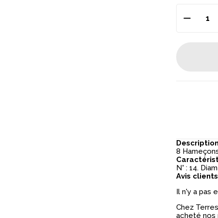
Descriptio
8 Hameçons
Caractéris
N° : 14. Dia
Avis clients
Il n'y a pas
Chez Terres 
acheté nos 