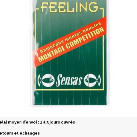
élai moyen d’envoi : 1 à 3 jours ouvrés
etours et échanges