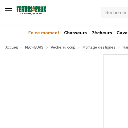
Aller au contenu principal
En ce moment
Chasseurs
Pêcheurs
Caval
Accueil
PECHEURS
Pêche au coup
Montage des lignes
Ha