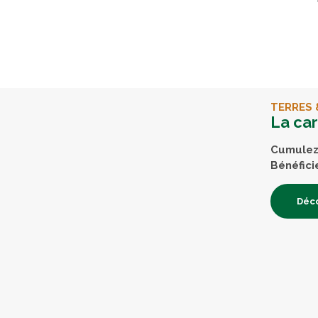
TERRES 
La ca
Cumulez 
Bénéfici
Déco