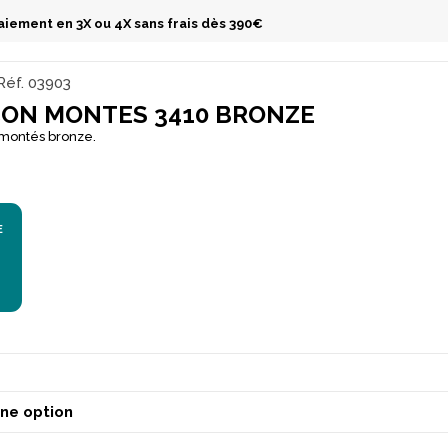
aiement en 3X ou 4X sans frais dès 390€
Réf.
03903
ON MONTES 3410 BRONZE
montés bronze.
E
€