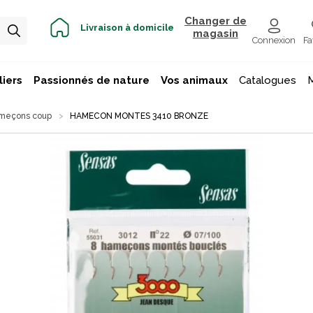
Changer de
Livraison à domicile
magasin
Connexion
Fa
iers
Passionnés de nature
Vos animaux
Catalogues
meçons coup
HAMECON MONTES 3410 BRONZE