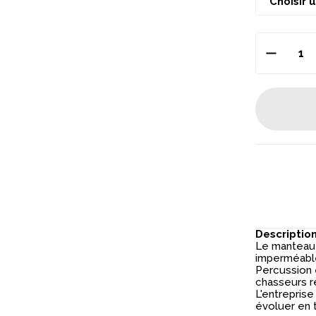
grand gibier. C'es
disponible en g
taille 2XL, la t
Descriptio
Le mantea
imperméable
Percussion 
chasseurs r
L'entrepris
évoluer en 