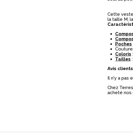
Cette veste 
la taille M, l
Caractéris
Composi
Composi
Poches
Coutures
Coloris
:
Tailles
:
Avis clients
Il n'y a pas
Chez Terres 
acheté nos 