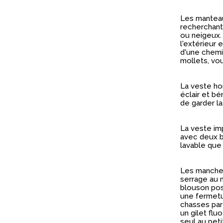
Les manteau
recherchant
ou neigeux. 
l'extérieur 
d'une chemis
mollets, vou
La veste ho
éclair et b
de garder l
La veste i
avec deux b
lavable que
Les manche
serrage au n
blouson pos
une fermetu
chasses par
un gilet fl
seul au peti