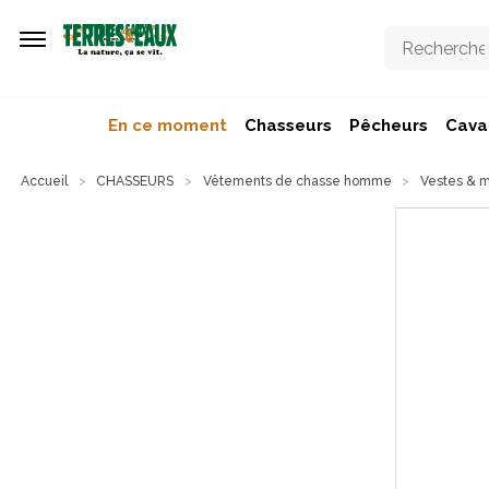
Aller au contenu principal
En ce moment
Chasseurs
Pêcheurs
Caval
Accueil
CHASSEURS
Vêtements de chasse homme
Vestes & 