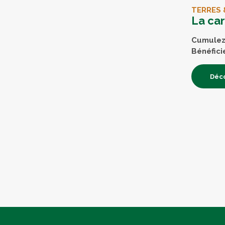
TERRES 
La ca
Cumulez 
Bénéfici
Déco