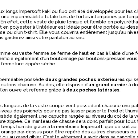
x longs Impersoft kaki ou fluo ont été développés pour les c
 une imperméabilité totale lors de fortes intempéries par temp
En effet, cette veste de pluie longue et flexible en polyuréth
et en polyester à l'intérieur est idéale pour être portée au-dess
e ou d'un t-shirt. Elle vous couvrira entièrement jusqu'au nive
10€
s garderez ainsi votre pantalon au sec.
de r
mme ou veste femme se ferme de haut en bas à l'aide d'une 
Votre adresse email :
énéficie également d'un boutonnage par boutons-pression vous
a fermeture zippée sèche.
mperméable possède
deux grandes poches extérieures
qui s
Inscrivez-vous dès maintenant 
outons chacune. Au dos, elle dispose d'
un grand carnier
à do
de vos 10€ de remise dès 69
 l'on ouvre et referme grâce à
deux poches latérales
.
(valable uniquement en liv
domicile)
s longues de la veste coupe-vent possèdent chacune une pa
iveau des poignets pour ne pas laisser passer le froid et l'humi
JE M’INSCRIS
sède également une capuche rangée au niveau du col de la v
re zippée. Ce manteau de chasse sera donc parfait pour tous
 temps humide grâce à la membrane Impersoft, que ce soit au
uo orange par-dessus pour être repéré des autres chasseurs ou
Bénéficiez de contenus exclusifs,
t ou au grand gibier. C'est le vêtement à avoir dans sa panoplie
d’experts et d’offres réservées à