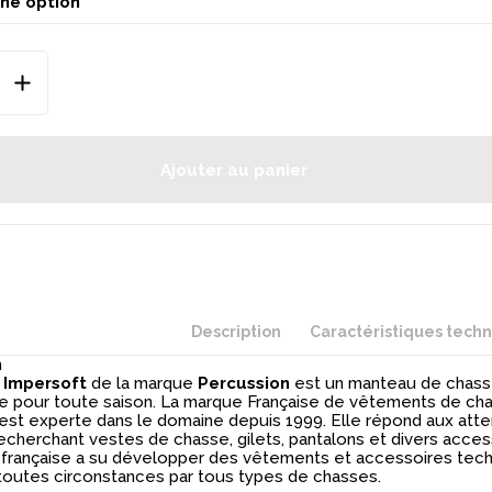
t le vêtement à avoir dans sa panoplie de chasseur. Cette veste de chasse est
randes tailles puisqu'elle propose la taille S, la taille M, la taille L, la ta
aille 3XL et la taille 4XL.
Ajouter au panier
Description
Caractéristiques tech
n
u
Impersoft
de la marque
Percussion
est un manteau de chass
 pour toute saison. La marque Française de vêtements de ch
est experte dans le domaine depuis 1999. Elle répond aux att
echerchant vestes de chasse, gilets, pantalons et divers acces
e française a su développer des vêtements et accessoires tec
toutes circonstances par tous types de chasses.