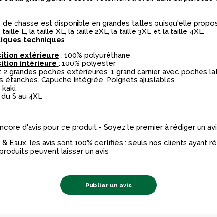
pour profiter pleinement de vos
de chasse est disponible en grandes tailles puisqu'elle propose 
En entrant votre email, vous consentez à
a taille L, la taille XL, la taille 2XL, la taille 3XL et la taille 4XL.
communications de la part de Terres et 
tiques techniques
tion extérieure
: 100% polyuréthane
tion intérieure
: 100% polyester
: 2 grandes poches extérieures. 1 grand carnier avec poches la
 étanches. Capuche intégrée. Poignets ajustables
 kaki.
 du S au 4XL
 encore d'avis pour ce produit - Soyez le premier à rédiger un avi
& Eaux, les avis sont 100% certifiés : seuls nos clients ayant 
produits peuvent laisser un avis
Publier un avis