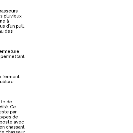
hasseurs
s pluvieux
ane à
us d'un pull,
au des
emise
fermeture
 permettant
e ferment
et profitez
ublure
€ d'achats
raison à
tte de
dité. Ce
este par
 types de
 poste avec
 en chassant
 de conseils
 de chasseur.
 nos abonnés