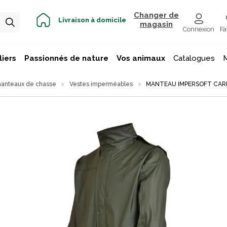
Changer de
Livraison à domicile
magasin
Connexion
Fa
iers
Passionnés de nature
Vos animaux
Catalogues
manteaux de chasse
Vestes imperméables
MANTEAU IMPERSOFT CARN