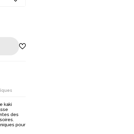
ille XL, la
niques
e kaki
asse
entes des
soires.
hniques pour