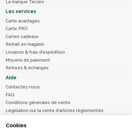
La marque Terzéo
Les services
Carte avantages
Carte PRO
Cartes cadeaux
Retrait en magasin
Livraison & frais d'expédition
Moyens de paiement
Retours & échanges
Aide
Contactez-nous
FAQ
Conditions générales de vente
Législation sur la vente d'articles réglementés
Système d’information sur les armes (SIA)
Cookies
Conditions de nos offres