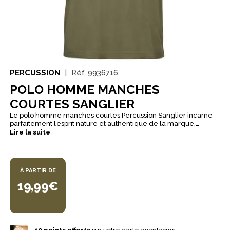
PERCUSSION
Réf.
9936716
POLO HOMME MANCHES
COURTES SANGLIER
Le polo homme manches courtes Percussion Sanglier incarne
parfaitement l’esprit nature et authentique de la marque.
Confortable, respirant et stylé, il affiche fièrement un motif brodé
Lire la suite
"Sanglier", symbole fort de l’univers cynégétique. Sa matière
agréable à porter et sa coupe classique en font un
indispensable du vestiaire du chasseur, à la ville comme à la
campagne. Idéal pour la mi-saison ou les journées d'été, ce
À PARTIR DE
polo allie élégance décontractée et référence à la chasse,
pour un look affirmé sans ostentation.
19,99€