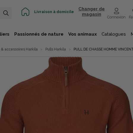
Changer de
Livraison à domicile
magasin
Connexion
Fa
iers
Passionnés de nature
Vos animaux
Catalogues
& accessoires Harkila
Pulls Harkila
PULL DE CHASSE HOMME VINCEN