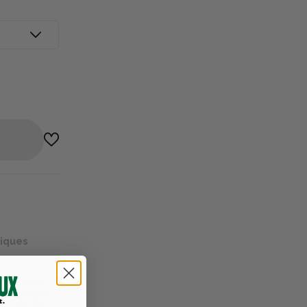
niques
 vêtement
 de chasse
ra-douce
, il