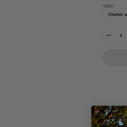
Taille
Descriptio
Le
pull de
premium con
ou des mome