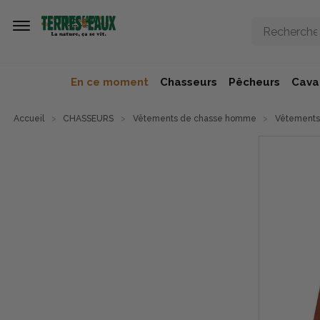
Aller au contenu principal
En ce moment
Chasseurs
Pêcheurs
Caval
Accueil
CHASSEURS
Vêtements de chasse homme
Vêtements 