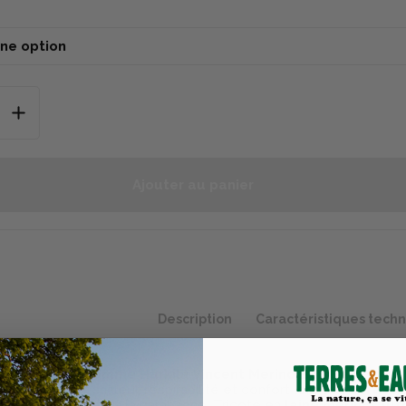
Ajouter au panier
Description
Caractéristiques tech
n
 chasse pour homme Härkila Vincent Merino Bombay
est un
çu pour offrir
chaleur, respirabilité et confort
lors des
sorties
nts de détente à la campagne. Tricoté en
laine mérinos
ult