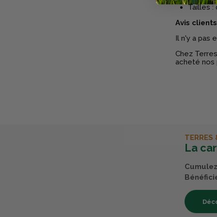
Tailles :
Avis clients
Il n'y a pas
Chez Terres 
acheté nos 
TERRES 
La ca
Cumulez 
Bénéfici
Déco