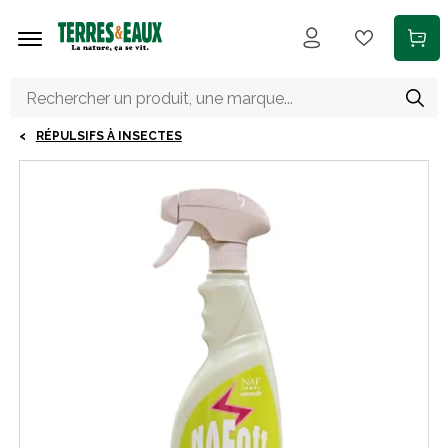
Aller au contenu principal
RÉPULSIFS À INSECTES