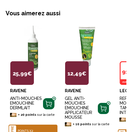
Vous aimerez aussi
91,
25,99€
12,49€
AVANTA
RAVENE
RAVENE
LEOV
ANTI-MOUCHES
GEL ANTI-
REPUL
EMOUCHINE
MOUCHES
MOUC
DERMLAIT
EMOUCHINE
TAM 
APPLICATEUR
INTEN
+
20
points
sur la carte
MOUSSE
+
+
10
points
sur la carte
OFFRE
POINTS X2