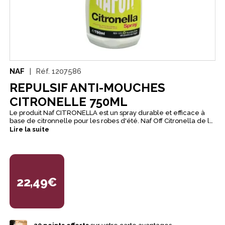
NAF
Réf.
1207586
REPULSIF ANTI-MOUCHES
CITRONELLE 750ML
Le produit Naf CITRONELLA est un spray durable et efficace à
base de citronnelle pour les robes d'été. Naf Off Citronella de la
marque Naf Equine est un anti-mouche pour le cheval ou le
Lire la suite
poney réalisé à partir d'une formule traditionnelle et 100%
naturelle. Spray à base d'huile essentielle de citronnelle,
reconnue pour ses propriétés insectifuges contre les mouches,
moustiques, moucherons, tiques ...
22,49€