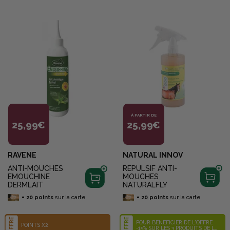
À PARTIR DE
25,99€
25,99€
RAVENE
NATURAL INNOV
ANTI-MOUCHES
REPULSIF ANTI-
EMOUCHINE
MOUCHES
DERMLAIT
NATURALFLY
+
20
points
sur la carte
+
20
points
sur la carte
OFFRE
OFFRE
POUR BÉNÉFICIER DE L'OFFRE
POINTS X2
-15% SUR LES 3 PRODUITS DE LA