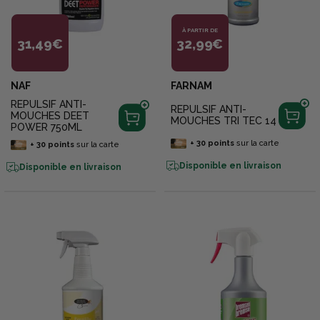
À PARTIR DE
31,49€
32,99€
NAF
FARNAM
REPULSIF ANTI-
REPULSIF ANTI-
MOUCHES DEET
MOUCHES TRI TEC 14
POWER 750ML
+
30
points
sur la carte
+
30
points
sur la carte
Disponible en livraison
Disponible en livraison