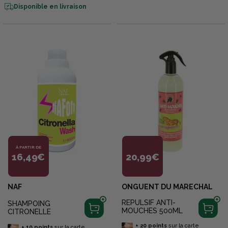
Disponible en livraison
À PARTIR DE
16,49€
20,99€
NAF
ONGUENT DU MARECHAL
REPULSIF ANTI-
SHAMPOING
MOUCHES 500ML
CITRONELLE
+
20
points
sur la carte
+
10
points
sur la carte