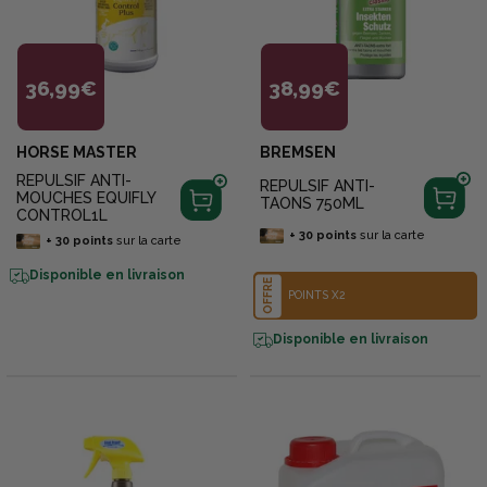
36,99€
38,99€
HORSE MASTER
BREMSEN
REPULSIF ANTI-
REPULSIF ANTI-
MOUCHES EQUIFLY
TAONS 750ML
CONTROL1L
+
30
points
sur la carte
+
30
points
sur la carte
Disponible en livraison
OFFRE
POINTS X2
Disponible en livraison