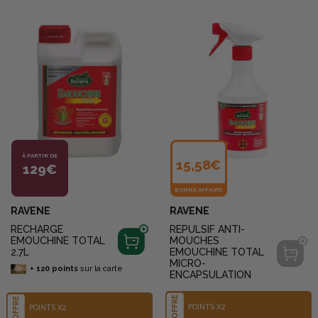
À PARTIR DE
15,58€
129€
BONNE AFFAIRE
RAVENE
RAVENE
RECHARGE
REPULSIF ANTI-
EMOUCHINE TOTAL
MOUCHES
2.7L
EMOUCHINE TOTAL
MICRO-
+
120
points
sur la carte
ENCAPSULATION
OFFRE
OFFRE
POINTS X2
POINTS X2