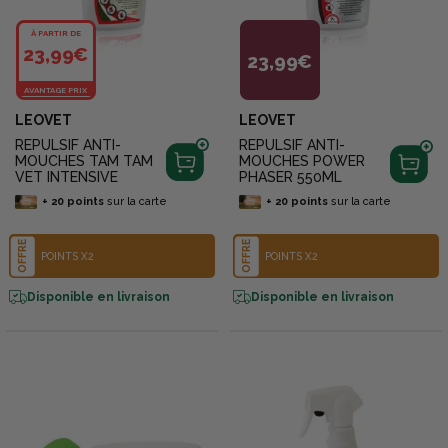
À PARTIR DE
23,99€
23,99€
AVANTAGE PRIX
LEOVET
LEOVET
REPULSIF ANTI-
REPULSIF ANTI-
MOUCHES TAM TAM
MOUCHES POWER
VET INTENSIVE
PHASER 550ML
+
20
points
sur la carte
+
20
points
sur la carte
OFFRE
OFFRE
POINTS X2
POINTS X2
Disponible en livraison
Disponible en livraison