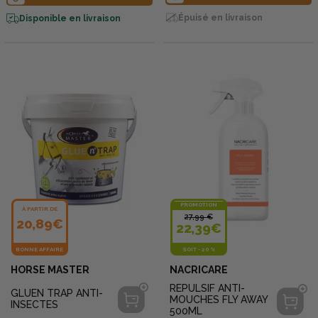
Épuisé en livraison
Disponible en livraison
PROMOTION
À PARTIR DE
27,99 €
20,89€
22,39€
BONNE AFFAIRE
SOIT
-
20 %
HORSE MASTER
NACRICARE
REPULSIF ANTI-
GLUEN TRAP ANTI-
MOUCHES FLY AWAY
INSECTES
500ML