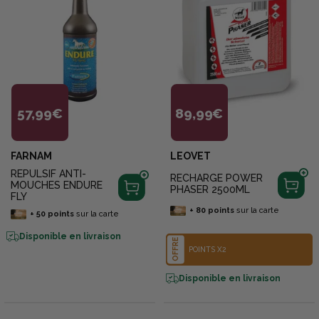
57,99€
89,99€
FARNAM
LEOVET
REPULSIF ANTI-
RECHARGE POWER
MOUCHES ENDURE
PHASER 2500ML
FLY
+
80
points
sur la carte
+
50
points
sur la carte
Disponible en livraison
OFFRE
POINTS X2
Disponible en livraison