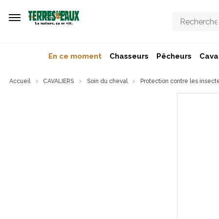
Aller au contenu principal
En ce moment
Chasseurs
Pêcheurs
Caval
Accueil
CAVALIERS
Soin du cheval
Protection contre les insect