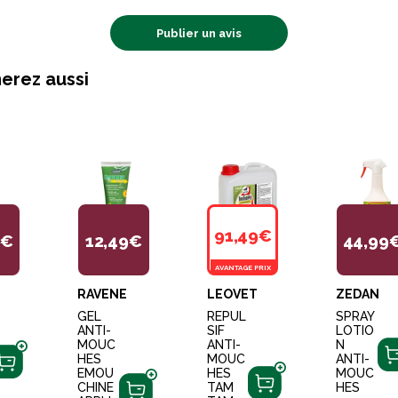
Publier un avis
erez aussi
91,49€
9€
12,49€
44,99
AVANTAGE PRIX
RAVENE
LEOVET
ZEDAN
GEL
REPUL
SPRAY
ANTI-
SIF
LOTIO
MOUC
ANTI-
N
HES
MOUC
ANTI-
EMOU
HES
MOUC
CHINE
TAM
HES