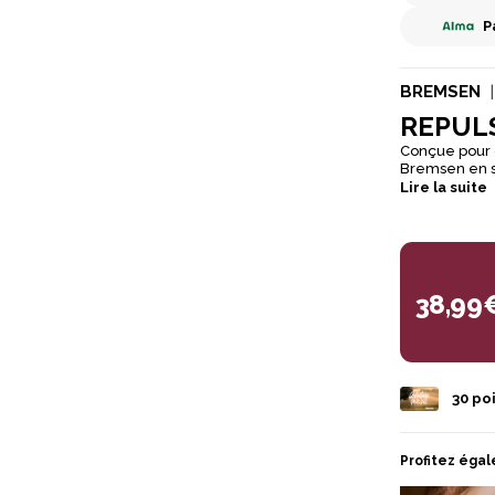
P
BREMSEN
REPULS
Conçue pour o
Bremsen en sp
respectueuse de la pe
Lire la suite
peau, ne dessèche p
l'application plaisante, sans eff
Compatible av
réglementati
38,99
30
poi
Profitez égal