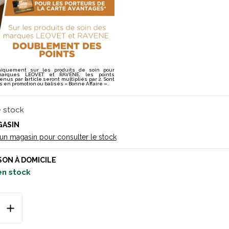
niquement sur les produits de soin pour
arques LEOVET et RAVENE, les points
us par l’article seront multipliés par 2. Sont
es en promotion ou balisés « Bonne Affaire ».
e stock
GASIN
 un magasin pour consulter le stock
SON À DOMICILE
en stock