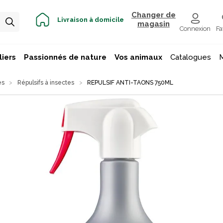
Changer de
Livraison à domicile
magasin
Connexion
Fa
iers
Passionnés de nature
Vos animaux
Catalogues
es
Répulsifs à insectes
REPULSIF ANTI-TAONS 750ML