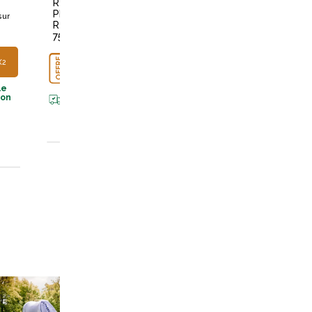
R
TES
250ML
PHASE
2.7L
sur
+
10
poin
R
sur la car
+
120
75ML
points
sur
la carte
OFFRE
OFFRE
X2
POINTS X2
POINTS X2
OFFRE
POINTS X2
le
Disponible
Disponible
son
en livraiso
en livraison
Disponible
en livraison