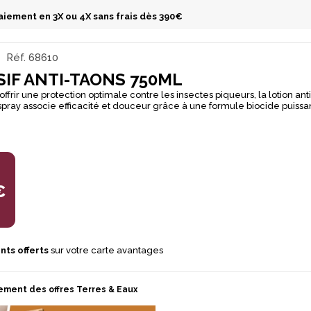
aiement en 3X ou 4X sans frais dès 390€
Réf.
68610
IF ANTI-TAONS 750ML
ffrir une protection optimale contre les insectes piqueurs, la lotion ant
ray associe efficacité et douceur grâce à une formule biocide puissa
au du cheval Avantages principaux : Formule sans alcool : douce pour la
as et convient aux chevaux sensibles. Parfum boisé agréable : rend
et collant. Ne tache pas le pelage : idéal pour tous types de robes.
ec les périodes de compétition : formulation sûre sous réserve des
ons en vigueur.
€
nts offerts
sur votre carte avantages
ement des offres Terres & Eaux