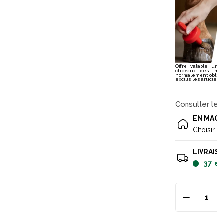
Offre valable u
chevaux des m
normalement obten
exclus les articl
Consulter l
EN MA
Choisir
LIVRAI
37