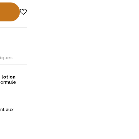
niques
a
lotion
formule
nt aux
.