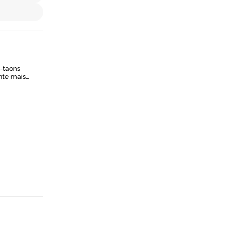
i-taons
nte mais