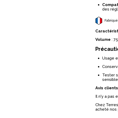
Compati
des régl
Fabriqué
Caractéris
Volume
: 7
Précauti
Usage e
Conserve
Tester s
sensible
Avis clients
Il n'y a pas
Chez Terres 
acheté nos 