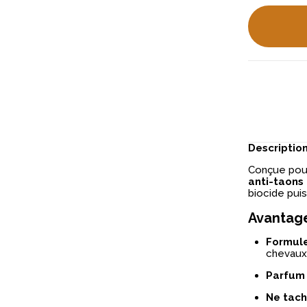
Descriptio
Conçue pour 
anti-taons
biocide pui
Avantage
Formule
chevaux 
Parfum 
Ne tach