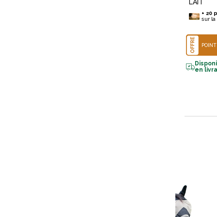
LAIT
+
20
p
sur la
OFFRE
POINT
Dispon
en livr