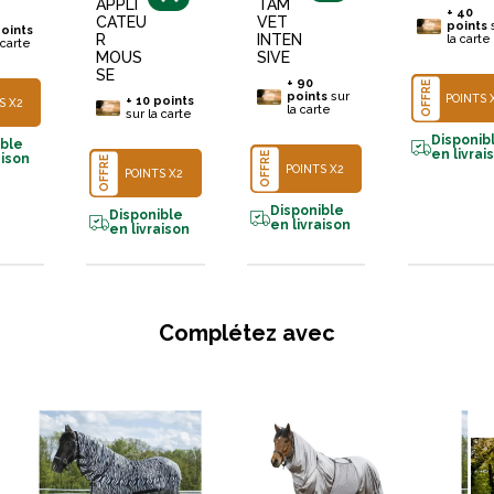
APPLI
TAM
+
40
CATEU
VET
points
oints
R
INTEN
la carte
 carte
MOUS
SIVE
SE
+
90
OFFRE
points
sur
POINTS 
+
10
points
S X2
la carte
sur la carte
Disponib
ible
en livrai
OFFRE
aison
OFFRE
POINTS X2
POINTS X2
Disponible
Disponible
en livraison
en livraison
Complétez avec