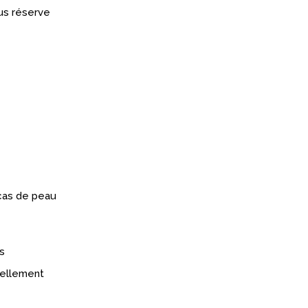
us réserve
 cas de peau
s
réellement