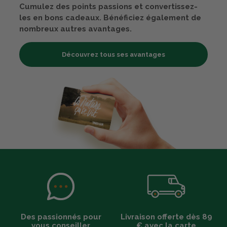
GR
GRISE : DU CODE
Cumulez des points passions et convertissez-
AR
ARTICLE 1228259 À
12
1228267
les en bons cadeaux. Bénéficiez également de
nombreux autres avantages.
Découvrez tous ses avantages
Des passionnés pour
Livraison offerte dès 89
vous conseiller
€ avec la carte