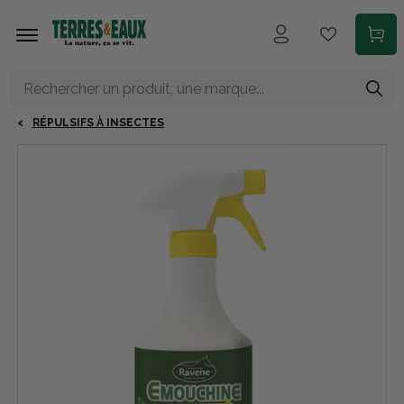
Aller au contenu principal
RÉPULSIFS À INSECTES