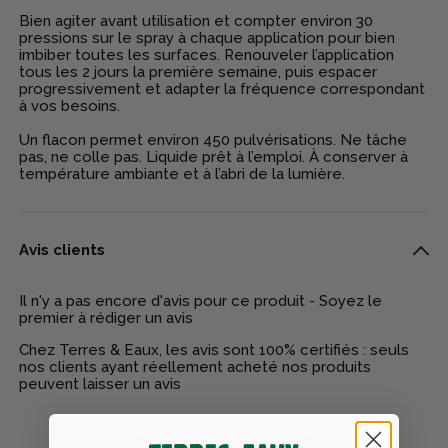
Bien agiter avant utilisation et compter environ 30
pressions sur le spray à chaque application pour bien
imbiber toutes les surfaces. Renouveler l’application
tous les 2 jours la première semaine, puis espacer
progressivement et adapter la fréquence correspondant
à vos besoins.
Un flacon permet environ 450 pulvérisations. Ne tâche
pas, ne colle pas. Liquide prêt à l’emploi. À conserver à
température ambiante et à l’abri de la lumière.
Avis clients
Il n'y a pas encore d'avis pour ce produit - Soyez le
premier à rédiger un avis
Chez Terres & Eaux, les avis sont 100% certifiés : seuls
nos clients ayant réellement acheté nos produits
peuvent laisser un avis