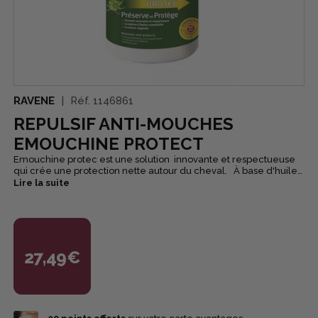
RAVENE
Réf.
1146861
REPULSIF ANTI-MOUCHES
EMOUCHINE PROTECT
Emouchine protec est une solution innovante et respectueuse
qui crée une protection nette autour du cheval. À base d'huiles
essentielles de menthe poivrée d'origine naturelle. Bien agiter
Lire la suite
le flacon avant emploi pour otpimiser son efficacité !
27,49€