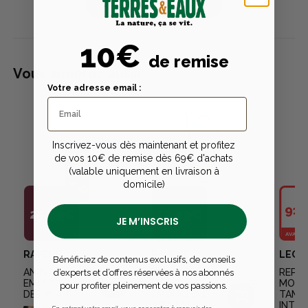
Publier un avis
10€
de remise
Vous aimerez aussi
Votre adresse email :
Inscrivez-vous dès maintenant et profitez
de vos 10€ de remise dès 69€ d'achats
(valable uniquement en livraison à
domicile)
91,
25,99€
12,49€
JE M’INSCRIS
AVANTA
RAVENE
RAVENE
LEOV
Bénéficiez de contenus exclusifs, de conseils
ANTI-MOUCHES
GEL ANTI-
REPUL
d’experts et d’offres réservées à nos abonnés
EMOUCHINE
MOUCHES
MOUC
pour profiter pleinement de vos passions.
DERMLAIT
EMOUCHINE
TAM 
APPLICATEUR
INTEN