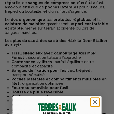
répartis
, de
sangles de compression
, d’un étui à fusil
amovible ainsi que de
poches latérales
pour jumelles,
trépied ou bouteille, et d'un sifflet d'urgence.
Le
dos ergonomique
, les
bretelles réglables
et la
ceinture de maintien
garantissent un
port confortable
et stable
, même sur terrain accidenté ou lors de
longues marches.
Les plus du sac à dos sac à dos Härkila Deer Stalker
Axis 27l :
Tissu silencieux avec camouflage Axis MSP
Forest
: discrétion totale à l’approche
Contenance 27 litres
: parfait équilibre entre
compacité et capacité
Sangles de fixation pour fusil ou trépied
:
transport sécurisé
Poches latérales et compartiments multiples en
filet
: organisation optimisée
Fourreau amovible pour fusil
Housse de pluie réversible
Raidisseur amovible
Système de portage ergonomique
: maintien
stable et confortable
Sifflet d'urgence
Résistant à l’usure et aux conditions extérieures