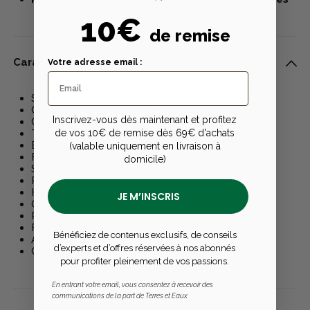
10€
de remise
Caractéristiques techniques
Votre adresse email :
Sac à dos chasse stalking
Composition : 100% polyester.
Inscrivez-vous dès maintenant et profitez
Contenance : 27L.
de vos 10€ de remise dès 69€ d'achats
Taille : (L) X (L) X (H) cm ; 55*30*17.8cm.
Boucle de sifflet d'urgence.
(valable uniquement en livraison à
Fourreau amovible pour fusil.
domicile)
Système de sangles MOLLE.
Poches en filet.
Housse de pluie réversible.
JE M’INSCRIS
Compartiment principal spacieux.
Poches intérieures en filet pour l’organisation.
Fond étanche.
Bénéficiez de contenus exclusifs, de conseils
Accès facile avec fermeture éclair.
d’experts et d’offres réservées à nos abonnés
Coloris : camo Deer Stalker AXIS.
pour profiter pleinement de vos passions.
En entrant votre email, vous consentez à recevoir des
communications de la part de Terres et Eaux