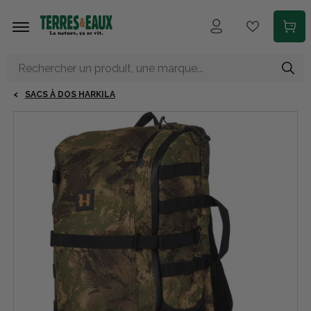
Aller au contenu principal
SACS À DOS HARKILA