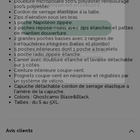
Doublure micropolaire 100% polyester, rembourage
100% polyester.
Cordon de serrage élastique à la taille.
JE M’INSCRIS
Zips d'aération sous les bras.
1 poche Napoléon zippée.
2 poches repose-mains avec zips étanches et pattes
Bénéficiez de contenus exclusifs, de conseils
de maintien douverture.
d’experts et d’offres réservées à nos abonnés
2 grandes poches basses avec 2 rangées de
pour profiter pleinement de vos passions.
cartouchières intégrées (balles et plombs).
5 poches intérieures dont 1 poche à bracelets.
En entrant votre email, vous consentez à recevoir des
1 poche radio zippée étanche.
communications de la part de Terres et Eaux
Carnier avec doublure étanche et lavable détachable
sur 3 côtés.
Ceinture intérieure coupe-vent.
Poignets coupe-vent en néoprène et réglables par
un système de vélcro.
Capuche détachable cordon de serrage élastique à
l'arrière de la capuche.
Coloris : Ghostcamo Blaze&Black.
Tailles : du S au 5XL.
Avis clients