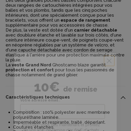
Les deux grandes poches basses comportent chacune
deux rangées de cartouchières intégrées pour vos
balles et vos plombs, tandis que les cinq poches
intérieures, dont une spécialement conçue pour les
bracelets, vous offrent un
espace de rangement
supplémentaire pour vos accessoires de chasse.
De plus, la veste est dotée d'un
carnier détachable
avec doublure étanche et lavable sur trois côtés, d'une
ceinture intérieure coupe-vent, de poignets coupe-vent
en néoprène réglables par un système de velcro, et
d'une capuche détachable avec cordon de serrage
élastique à l'arrière pour une protection maximale contre
la pluie.
La
veste Grand Nord
Ghostcamo blaze garantit
10€
protection et confort
pour tous les passionnés de
de remise
chasse notamment de grand gibier.
Votre adresse email :
Caractéristiques techniques
Inscrivez-vous dès maintenant et profitez
Composition : 100% polyester avec membrane
de vos 10€ de remise dès 69€ d'achats
polyuréthane laminée.
(valable uniquement en livraison à
Imperméable et respirante, traité déperlant.
Coutures étanches.
domicile)