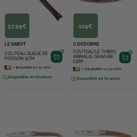
37,99€
119€
LE SABOT
C DOZORME
COUTEAU LE THIERS
COUTEAU QUEUE DE
ANIMALIS GRAVURE
POISSON 9CM
CERF
+
30
points
sur la carte
+
110
points
sur la carte
Disponible en livraison
Disponible en livraison