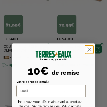
81,99€
72,99€
LE SABOT
LE SABOT
COUTEAU LAGUIOLE
COUTEAU THIERS
OLIVIER 12CM
OLIVIER 12CM
+
80
points
sur la carte
+
70
points
sur la carte
Disponible en livraison
Disponible en livraison
10€
de remise
Votre adresse email :
Inscrivez-vous dès maintenant et profitez
de vos 10€ de remise dès 69€ d'achats