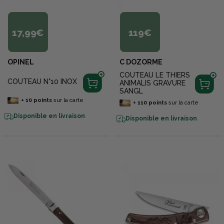
17,99€
119€
OPINEL
C DOZORME
COUTEAU LE THIERS
COUTEAU N°10 INOX
ANIMALIS GRAVURE
SANGL
+
10
points
sur la carte
+
110
points
sur la carte
Disponible en livraison
Disponible en livraison