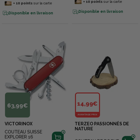
+
10
points
sur la carte
+
10
points
sur la carte
Disponible en livraison
Disponible en livraison
14,99€
63,99€
AVANTAGE PRIX
VICTORINOX
TERZEO PASSIONNÉS DE
NATURE
COUTEAU SUISSE
EXPLORER 16