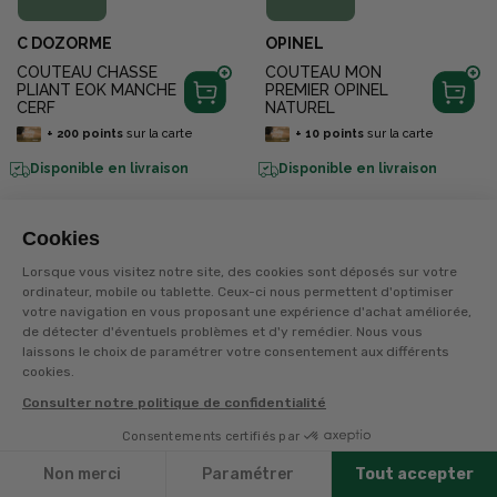
C DOZORME
OPINEL
COUTEAU CHASSE
COUTEAU MON
PLIANT EOK MANCHE
PREMIER OPINEL
CERF
NATUREL
+
200
points
sur la carte
+
10
points
sur la carte
Disponible en livraison
Disponible en livraison
Cookies
Lorsque vous visitez notre site, des cookies sont déposés sur votre
ordinateur, mobile ou tablette. Ceux-ci nous permettent d'optimiser
votre navigation en vous proposant une expérience d'achat améliorée,
de détecter d'éventuels problèmes et d'y remédier. Nous vous
laissons le choix de paramétrer votre consentement aux différents
cookies.
Consulter notre politique de confidentialité
Consentements certifiés par
Filtres
Non merci
Paramétrer
Tout accepter
29,99€
69,99€