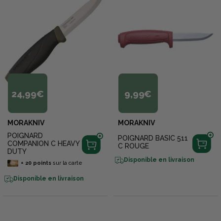
24,99€
9,99€
MORAKNIV
MORAKNIV
POIGNARD
POIGNARD BASIC 511
COMPANION C HEAVY
C ROUGE
DUTY
Disponible en livraison
+
20
points
sur la carte
Disponible en livraison